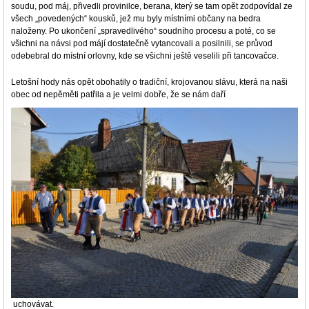
soudu, pod máj, přivedli provinilce, berana, který se tam opět zodpovídal ze
všech „povedených“ kousků, jež mu byly místními občany na bedra
naloženy. Po ukončení „spravedlivého“ soudního procesu a poté, co se
všichni na návsi pod májí dostatečně vytancovali a posilnili, se průvod
odebebral do místní orlovny, kde se všichni ještě veselili při tancovačce.
Letošní hody nás opět obohatily o tradiční, krojovanou slávu, která na naši
obec od nepěměti patřila a je velmi dobře, že se nám daří
uchovávat.