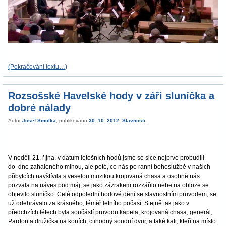
(Pokračování textu…)
Rozsošské Havelské hody v záři sluníčka a
dobré nálady
Autor
Josef Smolka
, publikováno
30. 10. 2012
.
Slavnosti
.
V neděli 21. října, v datum letošních hodů jsme se sice nejprve probudili
do dne zahaleného mlhou, ale poté, co nás po ranní bohoslužbě v našich
příbytcích navštívila s veselou muzikou krojovaná chasa a osobně nás
pozvala na náves pod máj, se jako zázrakem rozzářilo nebe na obloze se
objevilo sluníčko. Celé odpolední hodové dění se slavnostním průvodem, se
už odehrávalo za krásného, téměř letního počasí. Stejně tak jako v
předchzích létech byla součástí průvodu kapela, krojovaná chasa, generál,
Pardon a družička na koních, ctihodný soudní dvůr, a také kati, kteří na místo