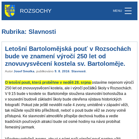
ROZSOCHY
Rubrika: Slavnosti
Letošní Bartolomějská pouť v Rozsochách
bude ve znamení výročí 250 let od
znovuvysvěcení kostela sv. Bartoloměje.
Autor
Josef Smolka
, publikováno
9. 8. 2016
.
Slavnosti
.
O letošní pouti, která proběhne v neděli 28. srpna
oslavíme nejenom výročí
250 let od znovuvysvěcení kostela, ale i výročí počátků školy v Rozsochách.
V 9:15 bude v kostele sv. Bartoloměje sloužena slavnostní bohoslužba a
v sousední budově základní školy bude otevřena výstava historických
fotografií. Pokud jste ještě neviděli naše 4 zvony, umístěné v západní věži,
tak můžete využít této příležitosti, neboť o pouti bude věž se zvony volně
přístupná. Ke slavnostní atmosféře přispěje dechová hudba a vedle
tradičních pouťových atrakcí bude od osmé hodiny na návsi probíhat
řemeslný jarmark.