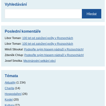
Vyhledávání
Vyhledávání
Poslední komentáře
Libor Toman
:
100 let od založení pošty v Rozsochách
Libor Toman
:
100 let od založení pošty v Rozsochách
Miloš Stloukal
:
Podpořte svým hlasem nádraží v Rozsochách!
Zdeněk Chlup
:
Podpořte svým hlasem nádraží v Rozsochách!
Josef Smolka
:
Mezinárodní setkání obcí
Témata
Aktuality
(1 234)
Charita
(14)
Hospodaření
(26)
Kostel
(20)
Kultura
(77)