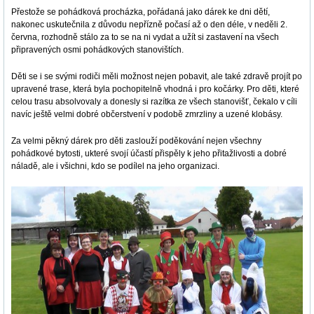
Přestože se pohádková procházka, pořádaná jako dárek ke dni dětí,
nakonec uskutečnila z důvodu nepřízně počasí až o den déle, v neděli 2.
června, rozhodně stálo za to se na ni vydat a užít si zastavení na všech
připravených osmi pohádkových stanovištích.
Děti se i se svými rodiči měli možnost nejen pobavit, ale také zdravě projít po
upravené trase, která byla pochopitelně vhodná i pro kočárky. Pro děti, které
celou trasu absolvovaly a donesly si razítka ze všech stanovišť, čekalo v cíli
navíc ještě velmi dobré občerstvení v podobě zmrzliny a uzené klobásy.
Za velmi pěkný dárek pro děti zaslouží poděkování nejen všechny
pohádkové bytosti, ukteré svojí účastí přispěly k jeho přitažlivosti a dobré
náladě, ale i všichni, kdo se podílel na jeho organizaci.