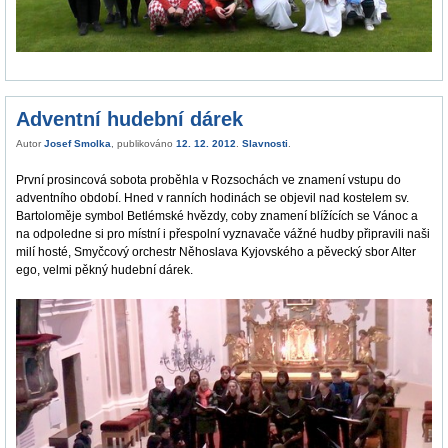
Adventní hudební dárek
Autor
Josef Smolka
, publikováno
12. 12. 2012
.
Slavnosti
.
První prosincová sobota proběhla v Rozsochách ve znamení vstupu do
adventního období. Hned v ranních hodinách se objevil nad kostelem sv.
Bartoloměje symbol Betlémské hvězdy, coby znamení blížících se Vánoc a
na odpoledne si pro místní i přespolní vyznavače vážné hudby připravili naši
milí hosté, Smyčcový orchestr Něhoslava Kyjovského a pěvecký sbor Alter
ego, velmi pěkný hudební dárek.