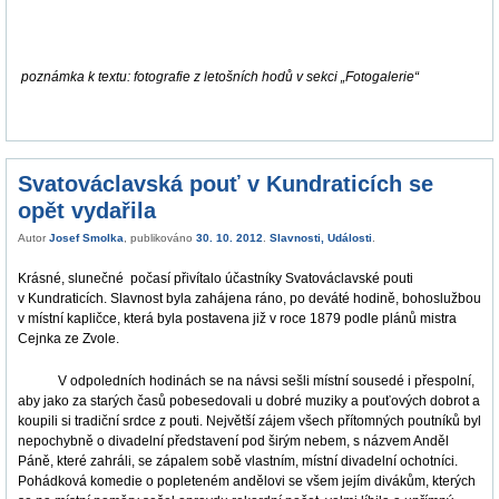
poznámka k textu: fotografie z letošních hodů v sekci „Fotogalerie“
Svatováclavská pouť v Kundraticích se
opět vydařila
Autor
Josef Smolka
, publikováno
30. 10. 2012
.
Slavnosti
,
Události
.
Krásné, slunečné počasí přivítalo účastníky Svatováclavské pouti
v Kundraticích. Slavnost byla zahájena ráno, po deváté hodině, bohoslužbou
v místní kapličce, která byla postavena již v roce 1879 podle plánů mistra
Cejnka ze Zvole.
V odpoledních hodinách se na návsi sešli místní sousedé i přespolní,
aby jako za starých časů pobesedovali u dobré muziky a pouťových dobrot a
koupili si tradiční srdce z pouti. Největší zájem všech přítomných poutníků byl
nepochybně o divadelní představení pod širým nebem, s názvem Anděl
Páně, které zahráli, se zápalem sobě vlastním, místní divadelní ochotníci.
Pohádková komedie o popleteném andělovi se všem jejím divákům, kterých