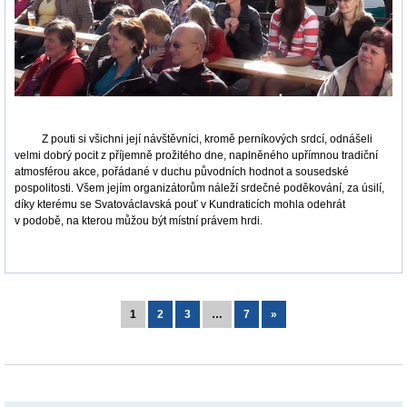
Z pouti si všichni její návštěvníci, kromě perníkových srdcí, odnášeli
velmi dobrý pocit z příjemně prožitého dne, naplněného upřímnou tradiční
atmosférou akce, pořádané v duchu původních hodnot a sousedské
pospolitosti. Všem jejím organizátorům náleží srdečné poděkování, za úsilí,
díky kterému se Svatováclavská pouť v Kundraticích mohla odehrát
v podobě, na kterou můžou být místní právem hrdi.
1
2
3
…
7
»