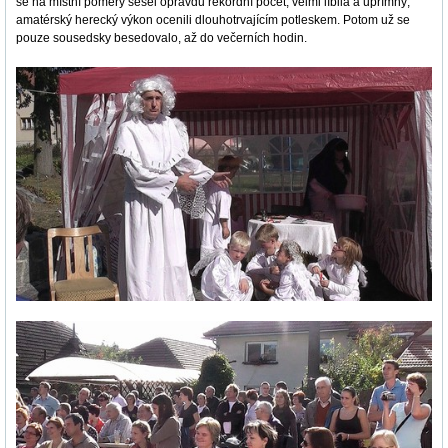
se na místní poměry sešel opravdu rekordní počet, velmi líbila a upřímný,
amatérský herecký výkon ocenili dlouhotrvajícím potleskem. Potom už se
pouze sousedsky besedovalo, až do večerních hodin.