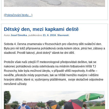
(Pokračování textu…)
Dětský den, mezi kapkami deště
Autor
Josef Smolka
, publikováno
21. 6. 2016
.
Slavnosti
.
Sobota 4. června znamenala v Rozsochách pro všechny děti sváteční den.
Byla pro ně totiž připravena pohádková cesta kolem obce, plná her, zábavy a
sladkostí. Prostě takový „dost dobrý“ dárek ke dni dětí.
Protože však naši zdejší IT meteorologové předpovídali deštivo, tak se
nakonec pohádková cesta odehrávala na místním fotbalovém hřišti TJ
Rozsochy, kde byla možnost úkrytu, v případě větší nepohody. A věřte –
nevěřte, přestože místy poprchalo, tak se hřiště hemžilo malými i většími
hravými dětmi, které si, vyzbrojeny pláštěnkami, svoje skotačivé odpoledne
nerušené užívaly.