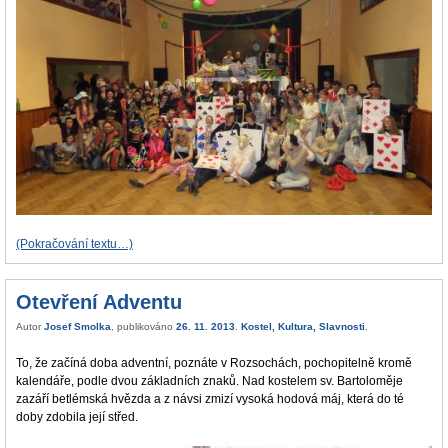
(Pokračování textu…)
Otevření Adventu
Autor
Josef Smolka
, publikováno
26. 11. 2013
.
Kostel
,
Kultura
,
Slavnosti
.
To, že začíná doba adventní, poznáte v Rozsochách, pochopitelně kromě
kalendáře, podle dvou základních znaků. Nad kostelem sv. Bartoloměje
zazáří betlémská hvězda a z návsi zmizí vysoká hodová máj, která do té
doby zdobila její střed.