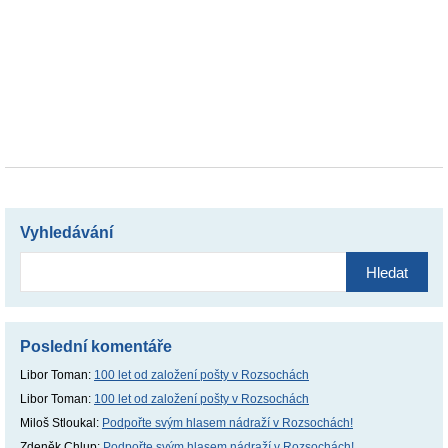
Vyhledávání
Vyhledávání
Poslední komentáře
Libor Toman
:
100 let od založení pošty v Rozsochách
Libor Toman
:
100 let od založení pošty v Rozsochách
Miloš Stloukal
:
Podpořte svým hlasem nádraží v Rozsochách!
Zdeněk Chlup
:
Podpořte svým hlasem nádraží v Rozsochách!