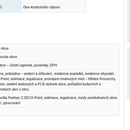
áč
člen kontrolního výboru
a obce
arosta obce
obce – účetní agenda, pozemky, DPH
na, pokladna – vedení a účtování, evidence poplatků, evidence obyvatel,
oint, vidimace, legalizace, pronájem hrobových míst – hřbitov Rozsochy,
ice, vedení webových a FCB stránek obce, pořádání kulturních a
nských akcí v obci,
ošta Partner, CZECH Point, vidimace, legalizace, mzdy zaměstnanců obce
í, zpracování