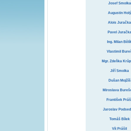
Josef Smolka
Augustin Hol
Alois Juračka
Pavel Juračk
Ing. Milan Bělí
Vlastimil Bure
Mgr. Zdeňka Krů
Jiří Smolka
Dušan Mojžíš
Miroslava Bureš
František Práši
Jaroslav Podsed
Tomáš Bílek
Vít Prášil