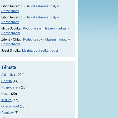
Libor Toman
:
100 let od založení pošty v
Rozsochách
Libor Toman
:
100 let od založení pošty v
Rozsochách
Miloš Stloukal
:
Podpořte svým hlasem nádraží v
Rozsochách!
Zdeněk Chlup
:
Podpořte svým hlasem nádraží v
Rozsochách!
Josef Smolka
:
Mezinárodní setkání obcí
Témata
Aktuality
(1 234)
Charita
(14)
Hospodaření
(26)
Kostel
(20)
Kultura
(77)
Obecní úřad
(33)
Památky
(7)