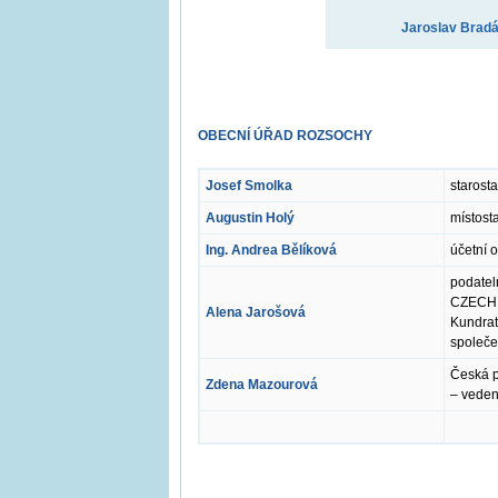
Jaroslav Brad
OBECNÍ ÚŘAD ROZSOCHY
Josef Smolka
starost
Augustin Holý
místost
Ing. Andrea Bělíková
účetní 
podatel
CZECH P
Alena Jarošová
Kundrat
společe
Česká p
Zdena Mazourová
– veden