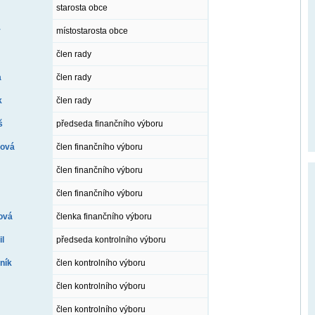
starosta obce
ý
místostarosta obce
člen rady
a
člen rady
k
člen rady
š
předseda finančního výboru
pová
člen finančního výboru
člen finančního výboru
člen finančního výboru
ová
členka finančního výboru
l
předseda kontrolního výboru
ník
člen kontrolního výboru
člen kontrolního výboru
člen kontrolního výboru