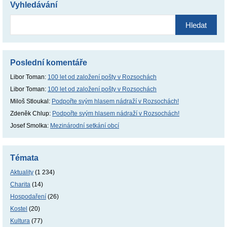
Vyhledávání
Vyhledávání
Poslední komentáře
Libor Toman
:
100 let od založení pošty v Rozsochách
Libor Toman
:
100 let od založení pošty v Rozsochách
Miloš Stloukal
:
Podpořte svým hlasem nádraží v Rozsochách!
Zdeněk Chlup
:
Podpořte svým hlasem nádraží v Rozsochách!
Josef Smolka
:
Mezinárodní setkání obcí
Témata
Aktuality
(1 234)
Charita
(14)
Hospodaření
(26)
Kostel
(20)
Kultura
(77)