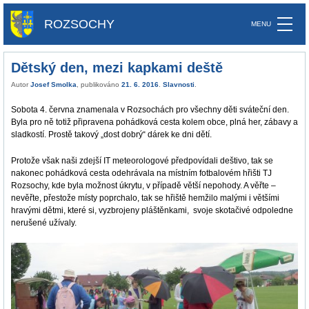
ROZSOCHY
Dětský den, mezi kapkami deště
Autor
Josef Smolka
, publikováno
21. 6. 2016
.
Slavnosti
.
Sobota 4. června znamenala v Rozsochách pro všechny děti sváteční den.
Byla pro ně totiž připravena pohádková cesta kolem obce, plná her, zábavy a
sladkostí. Prostě takový „dost dobrý“ dárek ke dni dětí.
Protože však naši zdejší IT meteorologové předpovídali deštivo, tak se
nakonec pohádková cesta odehrávala na místním fotbalovém hřišti TJ
Rozsochy, kde byla možnost úkrytu, v případě větší nepohody. A věřte –
nevěřte, přestože místy poprchalo, tak se hřiště hemžilo malými i většími
hravými dětmi, které si, vyzbrojeny pláštěnkami, svoje skotačivé odpoledne
nerušené užívaly.