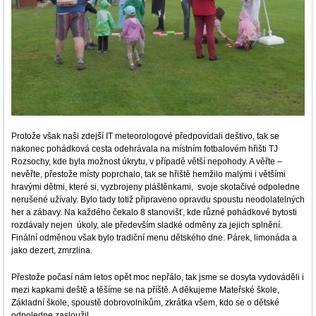
Protože však naši zdejší IT meteorologové předpovídali deštivo, tak se
nakonec pohádková cesta odehrávala na místním fotbalovém hřišti TJ
Rozsochy, kde byla možnost úkrytu, v případě větší nepohody. A věřte –
nevěřte, přestože místy poprchalo, tak se hřiště hemžilo malými i většími
hravými dětmi, které si, vyzbrojeny pláštěnkami, svoje skotačivé odpoledne
nerušené užívaly. Bylo tady totiž připraveno opravdu spoustu neodolatelných
her a zábavy. Na každého čekalo 8 stanovišť, kde různé pohádkové bytosti
rozdávaly nejen úkoly, ale především sladké odměny za jejich splnění.
Finální odměnou však bylo tradiční menu dětského dne. Párek, limonáda a
jako dezert, zmrzlina.
Přestože počasí nám letos opět moc nepřálo, tak jsme se dosyta vydováděli i
mezi kapkami deště a těšíme se na příště. A děkujeme Mateřské škole,
Základní škole, spoustě dobrovolníkům, zkrátka všem, kdo se o dětské
odpoledne zasloužil.