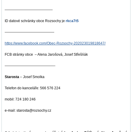
—————————————–
ID datové schránky obce Rozsochy je
rkca7t5
——————————————
https://www.facebook.com/Obec-Rozsochy-202023019818647/
FCB stránky obce – Alena Jarošová, Josef Střešńák
——————————————-
Starosta
– Josef Smolka
Telefon do kanceláře: 566 576 224
mobil: 724 180 246
e-mail: starosta@rozsochy.cz