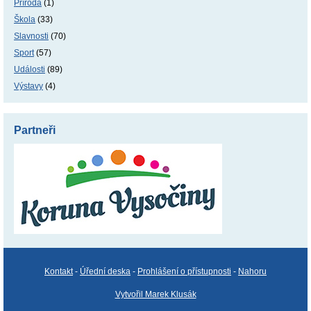
Příroda
(1)
Škola
(33)
Slavnosti
(70)
Sport
(57)
Události
(89)
Výstavy
(4)
Partneři
Kontakt
-
Úřední deska
-
Prohlášení o přístupnosti
-
Nahoru
Vytvořil Marek Klusák