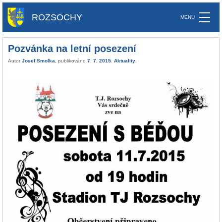
ROZSOCHY
Pozvánka na letní posezení
Autor
Josef Smolka
, publikováno
7. 7. 2015
.
Aktuality
.