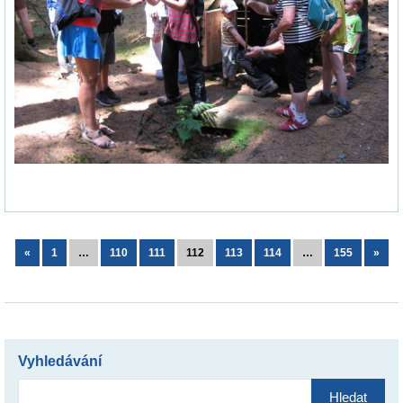
«
1
…
110
111
112
113
114
…
155
»
Vyhledávání
Vyhledávání