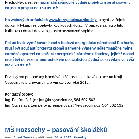
Předpokládá se, že
maximální způsobilé výdaje projektu jsou stanoveny
na jeden projekt na 150 tis. Kč.
Na webových stránkách
www.kr-vysocina.cz/kotliky
je nyní zveřejněn
dotazník týkající se poptávky kotlíkových dotací. V případě zájmu o tuto
kotlíkovou dotaci dotazník prosím nezávazně vyplňte.
Pokud bude vyměňován kotel v budově energetické náročnosti D a horší,
musí být součástí projektu kromě samotné výměny ještě finančně méně
náročná opatření na snížení energetické náročnosti budovy, jejichž dopad
musí být potvrzený energetickým specialistou. Jedná se o výdaje ve
výši
max. 20 tis. Kč.
První výzva pro občany k podávání žádostí o kotlíkové dotace na Kraji
Vysočina je plánována na
první čtvrtletí roku 2016.
Kontaktní osoby:
Ing. Bc. Jan Jež; jez.jan@kr-vysocina.cz; 564 602 563
Ing. Stanislava Lemperová; lemperova.s@kr-vysocina.cz; 564 602 532
MŠ Rozsochy – pasování školáčků
Autor
Josef Smolka
, publikováno
30. 6. 2015
.
Aktuality
.