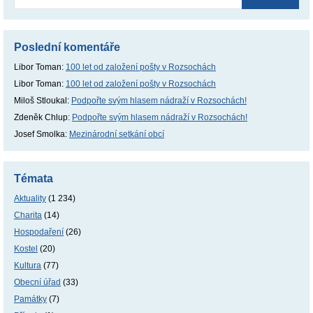
Poslední komentáře
Libor Toman
:
100 let od založení pošty v Rozsochách
Libor Toman
:
100 let od založení pošty v Rozsochách
Miloš Stloukal
:
Podpořte svým hlasem nádraží v Rozsochách!
Zdeněk Chlup
:
Podpořte svým hlasem nádraží v Rozsochách!
Josef Smolka
:
Mezinárodní setkání obcí
Témata
Aktuality
(1 234)
Charita
(14)
Hospodaření
(26)
Kostel
(20)
Kultura
(77)
Obecní úřad
(33)
Památky
(7)