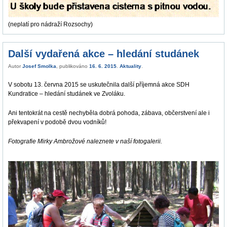
(neplatí pro nádraží Rozsochy)
Další vydařená akce – hledání studánek
Autor
Josef Smolka
, publikováno
16. 6. 2015
.
Aktuality
.
V sobotu 13. června 2015 se uskutečnila další příjemná akce SDH
Kundratice – hledání studánek ve Zvoláku.
Ani tentokrát na cestě nechyběla dobrá pohoda, zábava, občerstvení ale i
překvapení v podobě dvou vodníků!
Fotografie Mirky Ambrožové naleznete v naší fotogalerii.