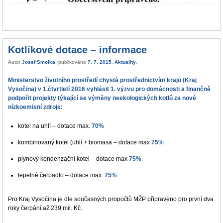
Kotlíkové dotace – informace
Autor
Josef Smolka
, publikováno
7. 7. 2015
.
Aktuality
.
Ministerstvo životního prostředí chystá prostřednictvím krajů (Kraj
Vysočina) v 1.čtvrtletí 2016 vyhlásit 1. výzvu pro domácnosti a finančně
podpořit projekty týkající se výměny neekologických kotlů za nové
nízkoemisní zdroje:
kotel na uhlí – dotace max.
70%
kombinovaný kotel (uhlí + biomasa – dotace max
75%
plynový kondenzační kotel – dotace max
75%
tepelné čerpadlo – dotace max.
75%
Pro Kraj Vysočina je dle současných propočtů MŽP připraveno pro první dva
roky čerpání až 239 mil. Kč.