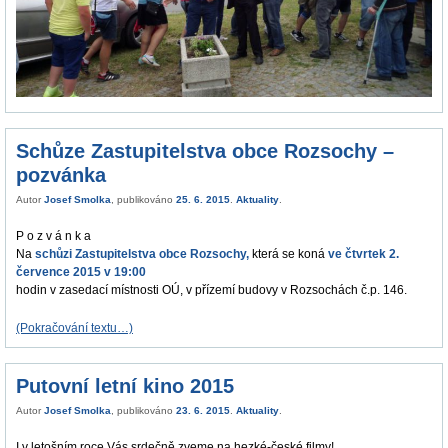
Schůze Zastupitelstva obce Rozsochy –
pozvánka
Autor
Josef Smolka
, publikováno
25. 6. 2015
.
Aktuality
.
P o z v á n k a
Na
schůzi Zastupitelstva obce Rozsochy,
která se koná
ve čtvrtek 2.
července 2015 v 19:00
hodin v zasedací místnosti OÚ, v přízemí budovy v Rozsochách č.p. 146.
(Pokračování textu…)
Putovní letní kino 2015
Autor
Josef Smolka
, publikováno
23. 6. 2015
.
Aktuality
.
I v letošním roce Vás srdečně zveme na hezké-české filmy!