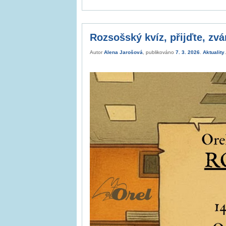
Rozsošský kvíz, přijďte, zván
Autor
Alena Jarošová
, publikováno
7. 3. 2026
.
Aktuality
.