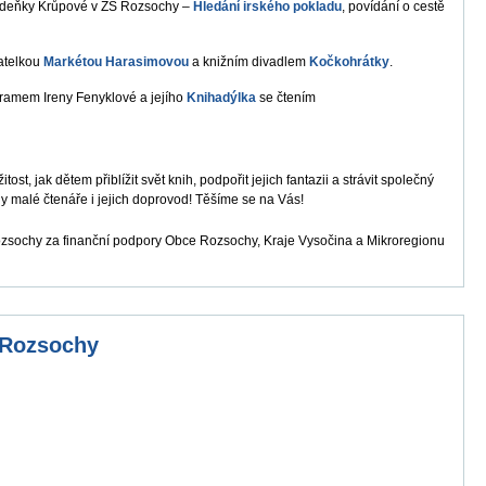
 Zdeňky Krůpové v ZŠ Rozsochy –
Hledání irského pokladu
, povídání o cestě
vatelkou
Markétou Harasimovou
a knižním divadlem
Kočkohrátky
.
ramem Ireny Fenyklové a jejího
Knihadýlka
se čtením
st, jak dětem přiblížit svět knih, podpořit jejich fantazii a strávit společný
 malé čtenáře i jejich doprovod! Těšíme se na Vás!
zsochy za finanční podpory Obce Rozsochy, Kraje Vysočina a Mikroregionu
 Rozsochy