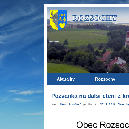
ROZSOCHY
Aktuality
Rozsochy
Pozvánka na další čtení z kr
Autor
Alena Jarošová
, publikováno
27. 3. 2026
.
Aktualit