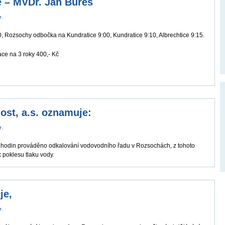
ě – MVDr. Jan Bureš
y
.
 Rozsochy odbočka na Kundratice 9:00, Kundratice 9:10, Albrechtice 9:15.
ace na 3 roky 400,- Kč
ost, a.s. oznamuje:
y
.
0 hodin prováděno odkalování vodovodního řadu v Rozsochách, z tohoto
 poklesu tlaku vody.
je,
y
.