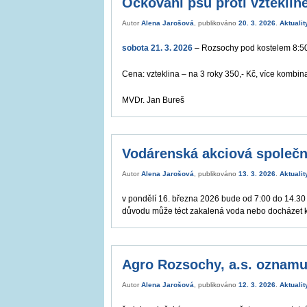
Očkování psů proti vzteklin
Autor
Alena Jarošová
, publikováno
20. 3. 2026
.
Aktualit
sobota 21. 3. 2026
– Rozsochy pod kostelem 8:50,
Cena: vzteklina – na 3 roky 350,- Kč, více kombin
MVDr. Jan Bureš
Vodárenská akciová společn
Autor
Alena Jarošová
, publikováno
13. 3. 2026
.
Aktualit
v pondělí 16. března 2026 bude od 7:00 do 14.3
důvodu může téct zakalená voda nebo docházet k
Agro Rozsochy, a.s. oznamu
Autor
Alena Jarošová
, publikováno
12. 3. 2026
.
Aktualit