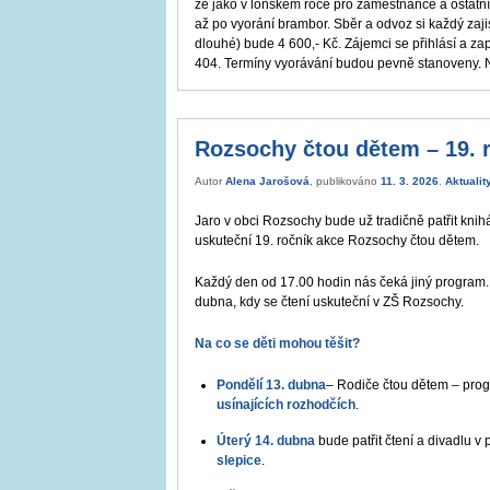
že jako v loňském roce pro zaměstnance a ostatn
až po vyorání brambor. Sběr a odvoz si každý zaj
dlouhé) bude 4 600,- Kč. Zájemci se přihlásí a za
404. Termíny vyorávání budou pevně stanoveny.
Rozsochy čtou dětem – 19. 
Autor
Alena Jarošová
, publikováno
11. 3. 2026
.
Aktualit
Jaro v obci Rozsochy bude už tradičně patřit kn
uskuteční 19. ročník akce Rozsochy čtou dětem.
Každý den od 17.00 hodin nás čeká jiný program.
dubna, kdy se čtení uskuteční v ZŠ Rozsochy.
Na co se děti mohou těšit?
Pondělí 13. dubna
– Rodiče čtou dětem – pro
usínajících rozhodčích
.
Úterý 14. dubna
bude patřit čtení a divadlu v
slepice
.