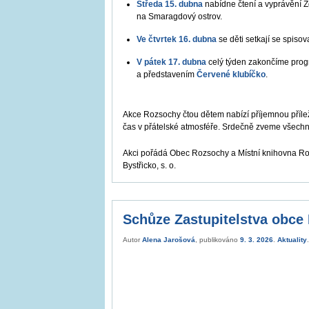
Středa 15. dubna
nabídne čtení a vyprávění
na Smaragdový ostrov.
Ve čtvrtek 16. dubna
se děti setkají se spiso
V pátek 17. dubna
celý týden zakončíme prog
a představením
Červené klubíčko
.
Akce Rozsochy čtou dětem nabízí příjemnou příležito
čas v přátelské atmosféře. Srdečně zveme všechny
Akci pořádá Obec Rozsochy a Místní knihovna Ro
Bystřicko, s. o.
Schůze Zastupitelstva obce
Autor
Alena Jarošová
, publikováno
9. 3. 2026
.
Aktuality
.