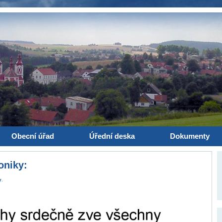
Obecní úřad
Úřední deska
Dokumenty
oniky:
y
.