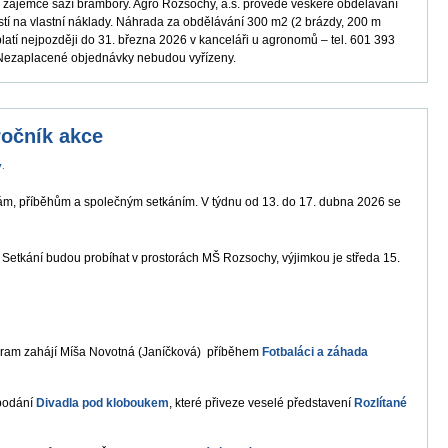
í zájemce sází brambory. Agro Rozsochy, a.s. provede veškeré obdělávání
istí na vlastní náklady. Náhrada za obdělávání 300 m2 (2 brázdy, 200 m
platí nejpozději do 31. března 2026 v kanceláři u agronomů – tel. 601 393
 Nezaplacené objednávky nebudou vyřízeny.
ročník akce
y
.
ihám, příběhům a společným setkáním. V týdnu od 13. do 17. dubna 2026 se
 Setkání budou probíhat v prostorách MŠ Rozsochy, výjimkou je středa 15.
gram zahájí Míša Novotná (Janíčková) příběhem
Fotbaláci a záhada
 podání
Divadla pod kloboukem
, které přiveze veselé představení
Rozlítané