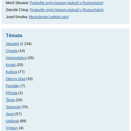
Miloš Stloukal
:
Podpořte svým hlasem nádraží v Rozsochách!
Zdeněk Chlup
:
Podpořte svým hlasem nádraží v Rozsochách!
Josef Smolka
:
Mezinárodní setkání obcí
Témata
Aktuality
(1 234)
Charita
(14)
Hospodaření
(26)
Kostel
(20)
Kultura
(77)
Obecní úřad
(33)
Památky
(7)
Příroda
(1)
Škola
(33)
Slavnosti
(70)
Sport
(57)
Události
(89)
Výstavy
(4)