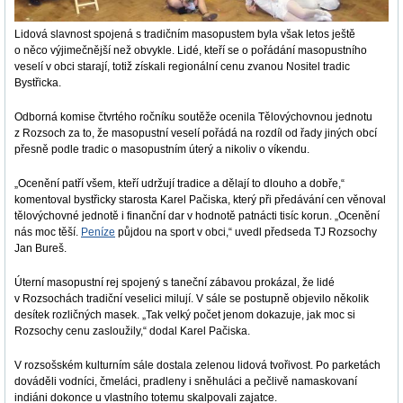
Lidová slavnost spojená s tradičním masopustem byla však letos ještě
o něco výjimečnější než obvykle. Lidé, kteří se o pořádání masopustního
veselí v obci starají, totiž získali regionální cenu zvanou Nositel tradic
Bystřicka.
Odborná komise čtvrtého ročníku soutěže ocenila Tělovýchovnou jednotu
z Rozsoch za to, že masopustní veselí pořádá na rozdíl od řady jiných obcí
přesně podle tradic o masopustním úterý a nikoliv o víkendu.
„Ocenění patří všem, kteří udržují tradice a dělají to dlouho a dobře,“
komentoval bystřicky starosta Karel Pačiska, který při předávání cen věnoval
tělovýchovné jednotě i finanční dar v hodnotě patnácti tisíc korun. „Ocenění
nás moc těší.
Peníze
půjdou na sport v obci,“ uvedl předseda TJ Rozsochy
Jan Bureš.
Úterní masopustní rej spojený s taneční zábavou prokázal, že lidé
v Rozsochách tradiční veselici milují. V sále se postupně objevilo několik
desítek rozličných masek. „Tak velký počet jenom dokazuje, jak moc si
Rozsochy cenu zasloužily,“ dodal Karel Pačiska.
V rozsošském kulturním sále dostala zelenou lidová tvořivost. Po parketách
dováděli vodníci, čmeláci, pradleny i sněhuláci a pečlivě namaskovaní
indiáni dokonce u vlastního totemu skalpovali zajatce.