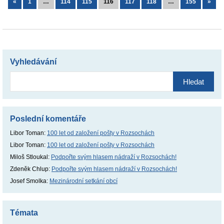
«
1
…
114
115
116
117
118
…
155
»
Vyhledávání
Vyhledávání
Poslední komentáře
Libor Toman
:
100 let od založení pošty v Rozsochách
Libor Toman
:
100 let od založení pošty v Rozsochách
Miloš Stloukal
:
Podpořte svým hlasem nádraží v Rozsochách!
Zdeněk Chlup
:
Podpořte svým hlasem nádraží v Rozsochách!
Josef Smolka
:
Mezinárodní setkání obcí
Témata