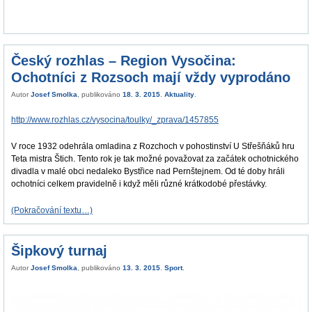
Český rozhlas – Region Vysočina:
Ochotníci z Rozsoch mají vždy vyprodáno
Autor
Josef Smolka
, publikováno
18. 3. 2015
.
Aktuality
.
http://www.rozhlas.cz/vysocina/toulky/_zprava/1457855
V roce 1932 odehrála omladina z Rozchoch v pohostinství U Střešňáků hru
Teta mistra Štich. Tento rok je tak možné považovat za začátek ochotnického
divadla v malé obci nedaleko Bystřice nad Pernštejnem. Od té doby hráli
ochotníci celkem pravidelně i když měli různé krátkodobé přestávky.
(Pokračování textu…)
Šipkový turnaj
Autor
Josef Smolka
, publikováno
13. 3. 2015
.
Sport
.