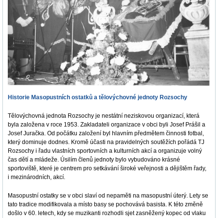
Historie Masopustních ostatků a tělovýchovné jednoty Rozsochy
Tělovýchovná jednota Rozsochy je nestátní neziskovou organizací, která
byla založena v roce 1953. Zakladateli organizace v obci byli Josef Prášil a
Josef Juračka. Od počátku založení byl hlavním předmětem činnosti fotbal,
který dominuje dodnes. Kromě účasti na pravidelných soutěžích pořádá TJ
Rozsochy i řadu vlastních sportovních a kulturních akcí a organizuje volný
čas dětí a mládeže. Úsilím členů jednoty bylo vybudováno krásné
sportoviště, které je centrem pro setkávání široké veřejnosti a dějištěm řady,
i mezinárodních, akcí.
Masopustní ostatky se v obci slaví od nepaměti na masopustní úterý. Lety se
tato tradice modifikovala a místo basy se pochovává basista. K této změně
došlo v 60. letech, kdy se muzikanti rozhodli sjet zasněžený kopec od vlaku