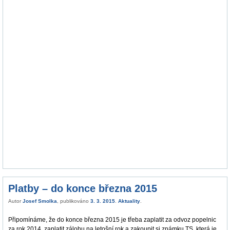
Platby – do konce března 2015
Autor
Josef Smolka
, publikováno
3. 3. 2015
.
Aktuality
.
Připomínáme, že do konce března 2015 je třeba zaplatit za odvoz popelnic
za rok 2014, zaplatit zálohu na letošní rok a zakoupit si známku TS, která je