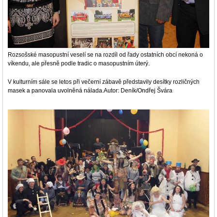
Rozsošské masopustní veselí se na rozdíl od řady ostatních obcí nekoná o
víkendu, ale přesně podle tradic o masopustním úterý.
V kulturním sále se letos při večerní zábavě představily desítky rozličných
masek a panovala uvolněná nálada.Autor: Deník/Ondřej Švára