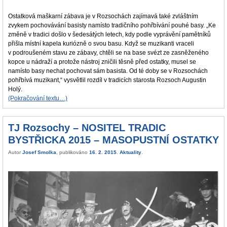
Ostatková maškarní zábava je v Rozsochách zajímavá také zvláštním
zvykem pochovávání basisty namísto tradičního pohřbívání pouhé basy. „Ke
změně v tradici došlo v šedesátých letech, kdy podle vyprávění pamětníků
přišla místní kapela kuriózně o svou basu. Když se muzikanti vraceli
v podroušeném stavu ze zábavy, chtěli se na base svézt ze zasněženého
kopce u nádraží a protože nástroj zničili těsně před ostatky, musel se
namísto basy nechat pochovat sám basista. Od té doby se v Rozsochách
pohřbívá muzikant,“ vysvětlil rozdíl v tradicích starosta Rozsoch Augustin
Holý.
(Pokračování textu…)
TJ Rozsochy – NOSITEL TRADIC
BYSTŘICKA 2015 – MASOPUSTNÍ OSTATKY
Autor
Josef Smolka
, publikováno
16. 2. 2015
.
Aktuality
.