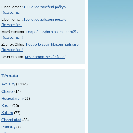
Libor Toman
:
100 let od založení pošty v
Rozsochách
Libor Toman
:
100 let od založení pošty v
Rozsochách
Miloš Stloukal
:
Podpořte svým hlasem nádraží v
Rozsochách!
Zdeněk Chlup
:
Podpořte svým hlasem nádraží v
Rozsochách!
Josef Smolka
:
Mezinárodní setkání obcí
Témata
Aktuality
(1 234)
Charita
(14)
Hospodaření
(26)
Kostel
(20)
Kultura
(77)
Obecní úřad
(33)
Památky
(7)