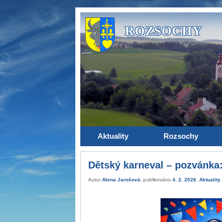
ROZSOCHY
Aktuality
Rozsochy
Dětský karneval – pozvánka
Autor
Alena Jarošová
, publikováno
4. 2. 2026
.
Aktuality
.