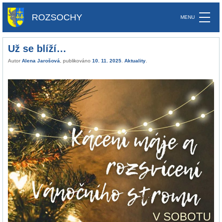
ROZSOCHY
Už se blíží…
Autor
Alena Jarošová
, publikováno
10. 11. 2025
.
Aktuality
.