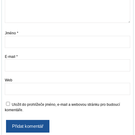
Jméno
*
E-mail
*
Web
Uložit do prohlížeče jméno, e-mail a webovou stránku pro budoucí
komentáře.