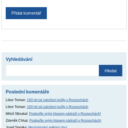
Vyhledávání
Vyhledávání
Poslední komentáře
Libor Toman
:
100 let od založení pošty v Rozsochách
Libor Toman
:
100 let od založení pošty v Rozsochách
Miloš Stloukal
:
Podpořte svým hlasem nádraží v Rozsochách!
Zdeněk Chlup
:
Podpořte svým hlasem nádraží v Rozsochách!
Josef Smolka
:
Mezinárodní setkání obcí