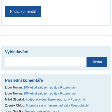
Vyhledávání
Vyhledávání
Poslední komentáře
Libor Toman
:
100 let od založení pošty v Rozsochách
Libor Toman
:
100 let od založení pošty v Rozsochách
Miloš Stloukal
:
Podpořte svým hlasem nádraží v Rozsochách!
Zdeněk Chlup
:
Podpořte svým hlasem nádraží v Rozsochách!
Josef Smolka
:
Mezinárodní setkání obcí