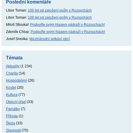
Poslední komentáře
Libor Toman
:
100 let od založení pošty v Rozsochách
Libor Toman
:
100 let od založení pošty v Rozsochách
Miloš Stloukal
:
Podpořte svým hlasem nádraží v Rozsochách!
Zdeněk Chlup
:
Podpořte svým hlasem nádraží v Rozsochách!
Josef Smolka
:
Mezinárodní setkání obcí
Témata
Aktuality
(1 234)
Charita
(14)
Hospodaření
(26)
Kostel
(20)
Kultura
(77)
Obecní úřad
(33)
Památky
(7)
Příroda
(1)
Škola
(33)
Slavnosti
(70)