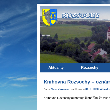
ROZSOCHY
Aktuality
Rozsochy
Knihovna Rozsochy – ozná
Autor
Alena Jarošová
, publikováno
31. 3. 2023
.
Aktualit
Knihovna Rozsochy oznamuje čtenářům, že v sob