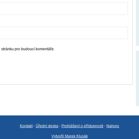
u stránku pro budoucí komentáře.
Kontakt
-
Úřední deska
-
Prohlášení o přístupnosti
-
Nahoru
Vytvořil Marek Klusák