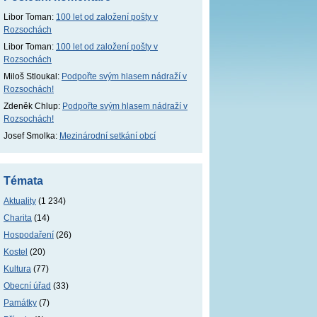
Libor Toman
:
100 let od založení pošty v
Rozsochách
Libor Toman
:
100 let od založení pošty v
Rozsochách
Miloš Stloukal
:
Podpořte svým hlasem nádraží v
Rozsochách!
Zdeněk Chlup
:
Podpořte svým hlasem nádraží v
Rozsochách!
Josef Smolka
:
Mezinárodní setkání obcí
Témata
Aktuality
(1 234)
Charita
(14)
Hospodaření
(26)
Kostel
(20)
Kultura
(77)
Obecní úřad
(33)
Památky
(7)