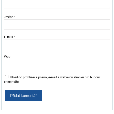
Jméno
*
E-mail
*
Web
Uložit do prohlížeče jméno, e-mail a webovou stránku pro budoucí
komentáře.