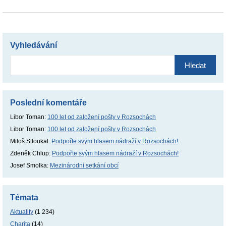
Vyhledávání
Vyhledávání
Poslední komentáře
Libor Toman
:
100 let od založení pošty v Rozsochách
Libor Toman
:
100 let od založení pošty v Rozsochách
Miloš Stloukal
:
Podpořte svým hlasem nádraží v Rozsochách!
Zdeněk Chlup
:
Podpořte svým hlasem nádraží v Rozsochách!
Josef Smolka
:
Mezinárodní setkání obcí
Témata
Aktuality
(1 234)
Charita
(14)