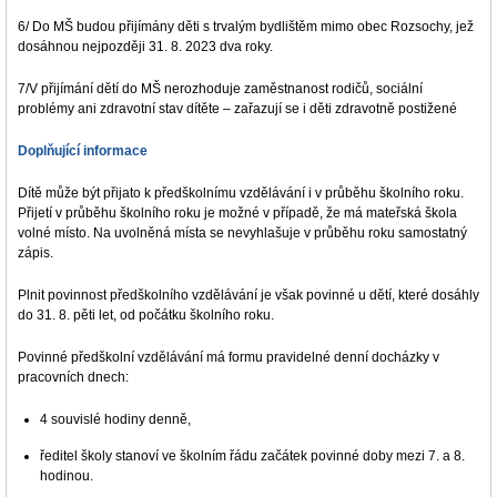
6/ Do MŠ budou přijímány děti s trvalým bydlištěm mimo obec Rozsochy, jež
dosáhnou nejpozději 31. 8. 2023 dva roky.
7/V přijímání dětí do MŠ nerozhoduje zaměstnanost rodičů, sociální
problémy ani zdravotní stav dítěte – zařazují se i děti zdravotně postižené
Doplňující informace
Dítě může být přijato k předškolnímu vzdělávání i v průběhu školního roku.
Přijetí v průběhu školního roku je možné v případě, že má mateřská škola
volné místo. Na uvolněná místa se nevyhlašuje v průběhu roku samostatný
zápis.
Plnit povinnost předškolního vzdělávání je však povinné u dětí, které dosáhly
do 31. 8. pěti let, od počátku školního roku.
Povinné předškolní vzdělávání má formu pravidelné denní docházky v
pracovních dnech:
4 souvislé hodiny denně,
ředitel školy stanoví ve školním řádu začátek povinné doby mezi 7. a 8.
hodinou.