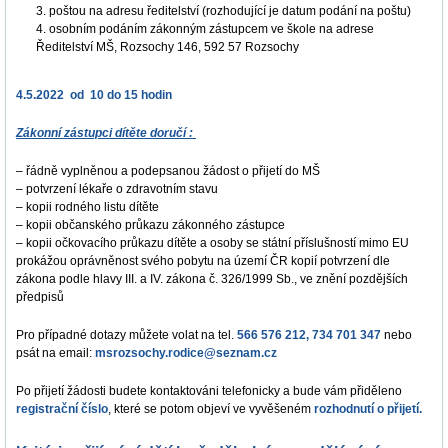
3. poštou na adresu ředitelství (rozhodující je datum podání na poštu)
4. osobním podáním zákonným zástupcem ve škole na adrese
Ředitelství MŠ, Rozsochy 146, 592 57 Rozsochy
4.5.2022 od 10 do 15 hodin
Zákonní zástupci dítěte doručí :
– řádně vyplněnou a podepsanou žádost o přijetí do MŠ
– potvrzení lékaře o zdravotním stavu
– kopii rodného listu dítěte
– kopii občanského průkazu zákonného zástupce
– kopii očkovacího průkazu dítěte a osoby se státní příslušností mimo EU
prokážou oprávněnost svého pobytu na území ČR kopií potvrzení dle
zákona podle hlavy III. a IV. zákona č. 326/1999 Sb., ve znění pozdějších
předpisů
Pro případné dotazy můžete volat na tel.
566 576 212, 734 701 347
nebo
psát na email:
msrozsochy.rodice@seznam.cz
Po přijetí žádosti budete kontaktováni telefonicky a bude vám přiděleno
registrační číslo
, které se potom objeví ve vyvěšeném
rozhodnutí o přijetí.