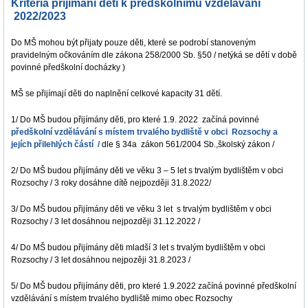
Kritéria přijímání dětí k předškolnímu vzdělávání
2022/2023
Do MŠ mohou být přijaty pouze děti, které se podrobí stanoveným
pravidelným očkováním dle zákona 258/2000 Sb. §50 / netýká se dětí v době
povinné předškolní docházky )
MŠ se přijímají děti do naplnění celkové kapacity 31 dětí.
1/ Do MŠ budou přijímány děti, pro které 1.9. 2022 začíná povinné
předškolní vzdělávání s místem trvalého bydliště v obci Rozsochy a
jejích přilehlých částí /
dle § 34a zákon 561/2004 Sb.,školský zákon /
2/ Do MŠ budou přijímány děti ve věku 3 – 5 let s trvalým bydlištěm v obci
Rozsochy / 3 roky dosáhne dítě nejpozději 31.8.2022/
3/ Do MŠ budou přijímány děti ve věku 3 let s trvalým bydlištěm v obci
Rozsochy / 3 let dosáhnou nejpozději 31.12.2022 /
4/ Do MŠ budou přijímány děti mladší 3 let s trvalým bydlištěm v obci
Rozsochy / 3 let dosáhnou nejpozěji 31.8.2023 /
5/ Do MŠ budou přijímány děti, pro které 1.9.2022 začíná povinné předškolní
vzdělávání s místem trvalého bydliště mimo obec Rozsochy