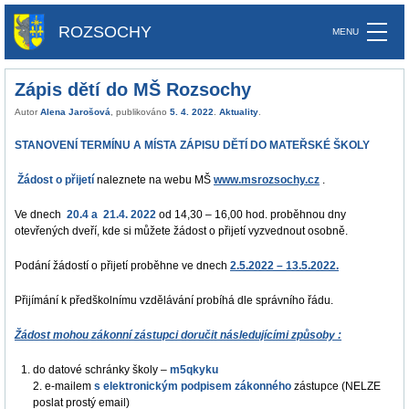
ROZSOCHY
Zápis dětí do MŠ Rozsochy
Autor
Alena Jarošová
, publikováno
5. 4. 2022
.
Aktuality
.
STANOVENÍ TERMÍNU A MÍSTA ZÁPISU DĚTÍ DO MATEŘSKÉ ŠKOLY
Žádost o přijetí
naleznete na webu MŠ
www.msrozsochy.cz
.
Ve dnech
20.4 a 21.4. 2022
od 14,30 – 16,00 hod. proběhnou dny
otevřených dveří, kde si můžete žádost o přijetí vyzvednout osobně.
Podání žádostí o přijetí proběhne ve dnech
2.5.2022 – 13.5.2022.
Přijímání k předškolnímu vzdělávání probíhá dle správního řádu.
Žádost mohou zákonní zástupci doručit následujícími způsoby :
do datové schránky školy –
m5qkyku
2. e-mailem
s elektronickým podpisem zákonného
zástupce (NELZE
poslat prostý email)