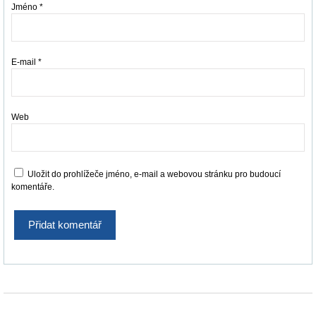
Jméno
*
E-mail
*
Web
Uložit do prohlížeče jméno, e-mail a webovou stránku pro budoucí
komentáře.