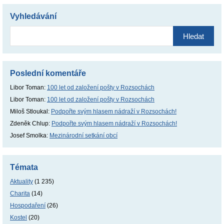
Vyhledávání
Vyhledávání
Poslední komentáře
Libor Toman
:
100 let od založení pošty v Rozsochách
Libor Toman
:
100 let od založení pošty v Rozsochách
Miloš Stloukal
:
Podpořte svým hlasem nádraží v Rozsochách!
Zdeněk Chlup
:
Podpořte svým hlasem nádraží v Rozsochách!
Josef Smolka
:
Mezinárodní setkání obcí
Témata
Aktuality
(1 235)
Charita
(14)
Hospodaření
(26)
Kostel
(20)