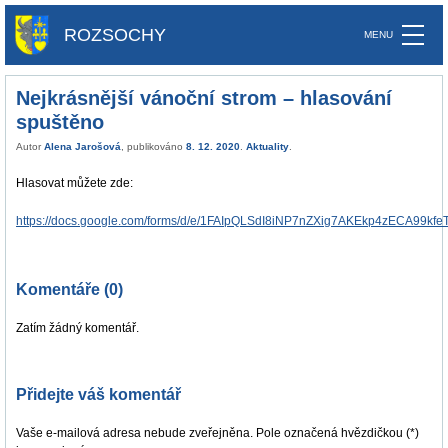
ROZSOCHY
Nejkrásnější vánoční strom – hlasování
spuštěno
Autor
Alena Jarošová
, publikováno
8. 12. 2020
.
Aktuality
.
Hlasovat můžete zde:
https://docs.google.com/forms/d/e/1FAIpQLSdI8iNP7nZXig7AKEkp4zECA99kf
Komentáře (0)
Zatím žádný komentář.
Přidejte váš komentář
Vaše e-mailová adresa nebude zveřejněna. Pole označená hvězdičkou (*)