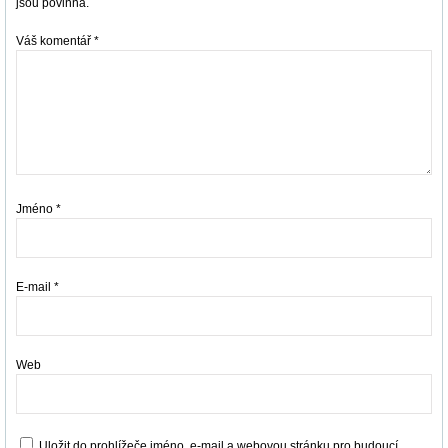
jsou povinná.
Váš komentář
*
Jméno
*
E-mail
*
Web
Uložit do prohlížeče jméno, e-mail a webovou stránku pro budoucí