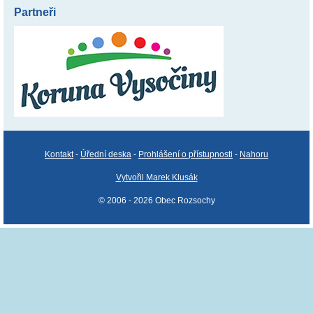
Partneři
Kontakt
-
Úřední deska
-
Prohlášení o přístupnosti
-
Nahoru
Vytvořil Marek Klusák
© 2006 - 2026 Obec Rozsochy