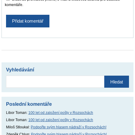
komentáře.
Vyhledávání
Vyhledávání
Poslední komentáře
Libor Toman
:
100 let od založení pošty v Rozsochách
Libor Toman
:
100 let od založení pošty v Rozsochách
Miloš Stloukal
:
Podpořte svým hlasem nádraží v Rozsochách!
Zdeněk Chlup
:
Podpořte svým hlasem nádraží v Rozsochách!