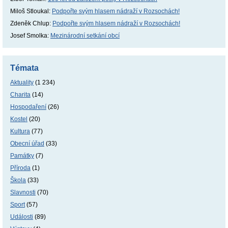
Miloš Stloukal
:
Podpořte svým hlasem nádraží v Rozsochách!
Zdeněk Chlup
:
Podpořte svým hlasem nádraží v Rozsochách!
Josef Smolka
:
Mezinárodní setkání obcí
Témata
Aktuality
(1 234)
Charita
(14)
Hospodaření
(26)
Kostel
(20)
Kultura
(77)
Obecní úřad
(33)
Památky
(7)
Příroda
(1)
Škola
(33)
Slavnosti
(70)
Sport
(57)
Události
(89)