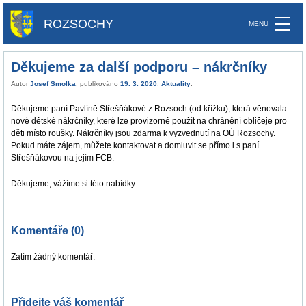
ROZSOCHY
Děkujeme za další podporu – nákrčníky
Autor
Josef Smolka
, publikováno
19. 3. 2020
.
Aktuality
.
Děkujeme paní Pavlíně Střešňákové z Rozsoch (od křížku), která věnovala
nové dětské nákrčníky, které lze provizorně použít na chránění obličeje pro
děti místo roušky. Nákrčníky jsou zdarma k vyzvednutí na OÚ Rozsochy.
Pokud máte zájem, můžete kontaktovat a domluvit se přímo i s paní
Střešňákovou na jejím FCB.
Děkujeme, vážíme si této nabídky.
Komentáře (0)
Zatím žádný komentář.
Přidejte váš komentář