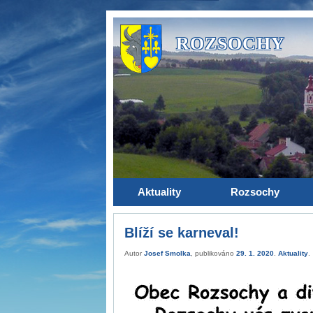
ROZSOCHY
Aktuality
Rozsochy
Blíží se karneval!
Autor
Josef Smolka
, publikováno
29. 1. 2020
.
Aktuality
.