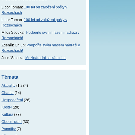
Libor Toman
:
100 let od založení pošty v
Rozsochách
Libor Toman
:
100 let od založení pošty v
Rozsochách
Miloš Stloukal
:
Podpořte svým hlasem nádraží v
Rozsochách!
Zdeněk Chlup
:
Podpořte svým hlasem nádraží v
Rozsochách!
Josef Smolka
:
Mezinárodní setkání obcí
Témata
Aktuality
(1 234)
Charita
(14)
Hospodaření
(26)
Kostel
(20)
Kultura
(77)
Obecní úřad
(33)
Památky
(7)