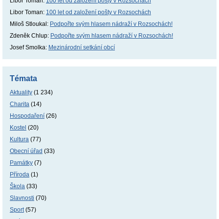
Libor Toman
:
100 let od založení pošty v Rozsochách
Libor Toman
:
100 let od založení pošty v Rozsochách
Miloš Stloukal
:
Podpořte svým hlasem nádraží v Rozsochách!
Zdeněk Chlup
:
Podpořte svým hlasem nádraží v Rozsochách!
Josef Smolka
:
Mezinárodní setkání obcí
Témata
Aktuality
(1 234)
Charita
(14)
Hospodaření
(26)
Kostel
(20)
Kultura
(77)
Obecní úřad
(33)
Památky
(7)
Příroda
(1)
Škola
(33)
Slavnosti
(70)
Sport
(57)