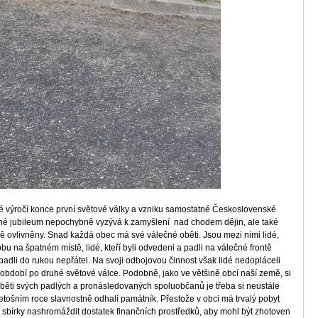
té výročí konce první světové války a vzniku samostatné Československé
amné jubileum nepochybně vyzývá k zamyšlení nad chodem dějin, ale také
ně ovlivněny. Snad každá obec má své válečné oběti. Jsou mezi nimi lidé,
obu na špatném místě, lidé, kteří byli odvedeni a padli na válečné frontě
a padli do rukou nepřátel. Na svoji odbojovou činnost však lidé nedopláceli
ní období po druhé světové válce. Podobně, jako ve většině obcí naší země, si
 oběti svých padlých a pronásledovaných spoluobčanů je třeba si neustále
 letošním roce slavnostně odhalí památník. Přestože v obci má trvalý pobyt
m sbírky nashromáždit dostatek finančních prostředků, aby mohl být zhotoven