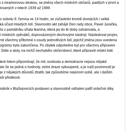
 s mramorovou deskou, se jmény všech místních občanů, padlých v první a
dovaných v letech 1939 až 1989.
v sobotu 9. června ve 14 hodin, se zúčastnilo kromě domácích i velké
ká účast mladých lidí. Slavnostní akt zahájil člen rady obce, Pavel Juračka,
yla z památníku sňata tkanina, která jej do té doby zahalovala, a
í místních zpěváků, doprovázených dechovými nástroji. Následoval projev,
il všechny přítomné s osudy jednotlivých lidí, jejichž jména jsou uvedena
rogramu byla zakončena. Po zbytek odpoledne byl pro všechny připraven
dle a stoly, na nichž nechybělo občerstvení, které připravili místní lidé.
které lidem připomínají, že mír, svoboda a demokracie nejsou nějaké
le že se jedná o hodnoty, velmi draze vykoupené, a je naší povinností je
e z nějakých důvodů ztratili, tak způsobíme nejenom sobě, ale i dalším
aši předkové.
památník v Blažejovicích postaven a slavnostně odhalen patří srdečné díky.