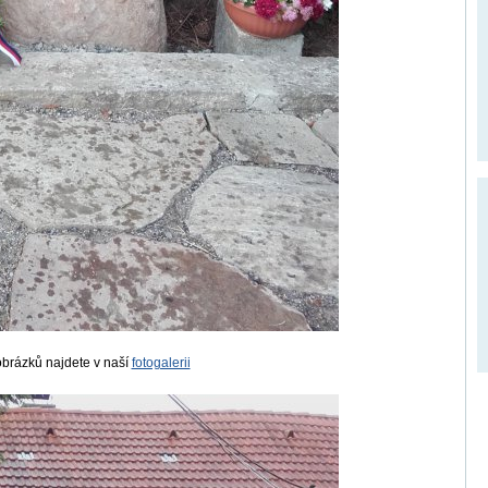
obrázků najdete v naší
fotogalerii