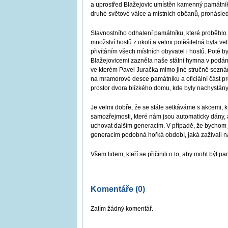
a uprostřed Blažejovic umístěn kamenný památník
druhé světové válce a místních občanů, pronásle
Slavnostního odhalení památníku, které proběhlo 
množství hostů z okolí a velmi potěšitelná byla vel
přivítáním všech místních obyvatel i hostů. Poté b
Blažejovicemi zazněla naše státní hymna v podán
ve kterém Pavel Juračka mimo jiné stručně seznám
na mramorové desce památníku a oficiální část p
prostor dvora blízkého domu, kde byly nachystány ži
Je velmi dobře, že se stále setkáváme s akcemi, 
samozřejmosti, které nám jsou automaticky dány, a
uchovat dalším generacím. V případě, že bychom j
generacím podobná hořká období, jaká zažívali n
Všem lidem, kteří se přičinili o to, aby mohl být 
Komentáře (0)
Zatím žádný komentář.