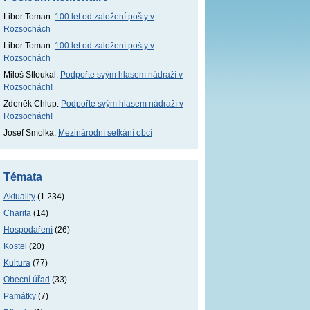
Libor Toman
:
100 let od založení pošty v
Rozsochách
Libor Toman
:
100 let od založení pošty v
Rozsochách
Miloš Stloukal
:
Podpořte svým hlasem nádraží v
Rozsochách!
Zdeněk Chlup
:
Podpořte svým hlasem nádraží v
Rozsochách!
Josef Smolka
:
Mezinárodní setkání obcí
Témata
Aktuality
(1 234)
Charita
(14)
Hospodaření
(26)
Kostel
(20)
Kultura
(77)
Obecní úřad
(33)
Památky
(7)