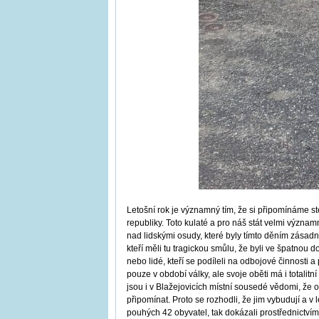
Letošní rok je významný tím, že si připomínáme s
republiky. Toto kulaté a pro náš stát velmi význ
nad lidskými osudy, které byly tímto děním zásad
kteří měli tu tragickou smůlu, že byli ve špatnou d
nebo lidé, kteří se podíleli na odbojové činnosti 
pouze v období války, ale svoje oběti má i totalit
jsou i v Blažejovicích místní sousedé vědomi, že
připomínat. Proto se rozhodli, že jim vybudují a v
pouhých 42 obyvatel, tak dokázali prostřednictví