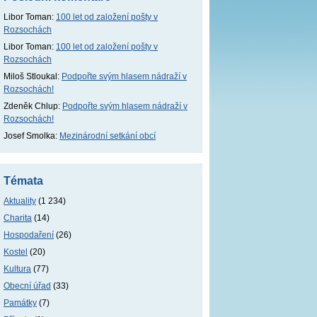
Libor Toman
:
100 let od založení pošty v
Rozsochách
Libor Toman
:
100 let od založení pošty v
Rozsochách
Miloš Stloukal
:
Podpořte svým hlasem nádraží v
Rozsochách!
Zdeněk Chlup
:
Podpořte svým hlasem nádraží v
Rozsochách!
Josef Smolka
:
Mezinárodní setkání obcí
Témata
Aktuality
(1 234)
Charita
(14)
Hospodaření
(26)
Kostel
(20)
Kultura
(77)
Obecní úřad
(33)
Památky
(7)