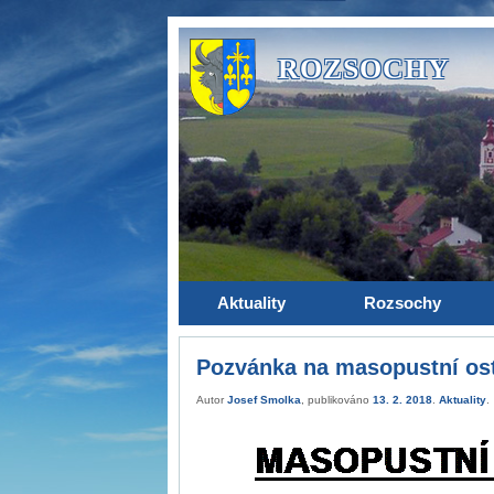
ROZSOCHY
Aktuality
Rozsochy
Pozvánka na masopustní os
Autor
Josef Smolka
, publikováno
13. 2. 2018
.
Aktuality
.