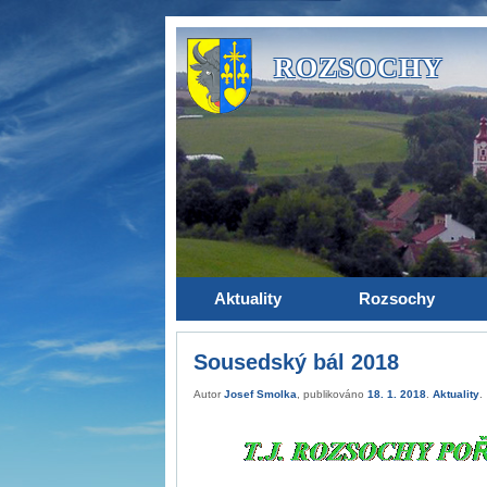
ROZSOCHY
Aktuality
Rozsochy
Sousedský bál 2018
Autor
Josef Smolka
, publikováno
18. 1. 2018
.
Aktuality
.