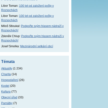
Libor Toman
:
100 let od založení pošty v
Rozsochách
Libor Toman
:
100 let od založení pošty v
Rozsochách
Miloš Stloukal
:
Podpořte svým hlasem nádraží v
Rozsochách!
Zdeněk Chlup
:
Podpořte svým hlasem nádraží v
Rozsochách!
Josef Smolka
:
Mezinárodní setkání obcí
Témata
Aktuality
(1 234)
Charita
(14)
Hospodaření
(26)
Kostel
(20)
Kultura
(77)
Obecní úřad
(33)
Památky
(7)