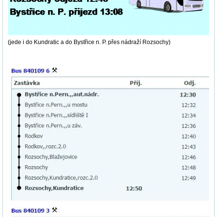
(jede i do Kundratic a do Bystřice n. P. přes nádraží Rozsochy)