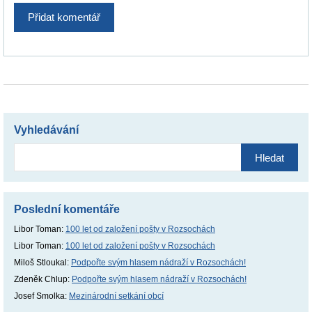
Vyhledávání
Vyhledávání
Poslední komentáře
Libor Toman
:
100 let od založení pošty v Rozsochách
Libor Toman
:
100 let od založení pošty v Rozsochách
Miloš Stloukal
:
Podpořte svým hlasem nádraží v Rozsochách!
Zdeněk Chlup
:
Podpořte svým hlasem nádraží v Rozsochách!
Josef Smolka
:
Mezinárodní setkání obcí