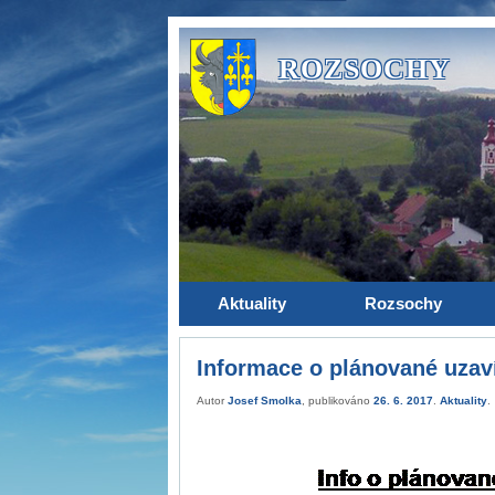
ROZSOCHY
Aktuality
Rozsochy
Informace o plánované uzav
Autor
Josef Smolka
, publikováno
26. 6. 2017
.
Aktuality
.