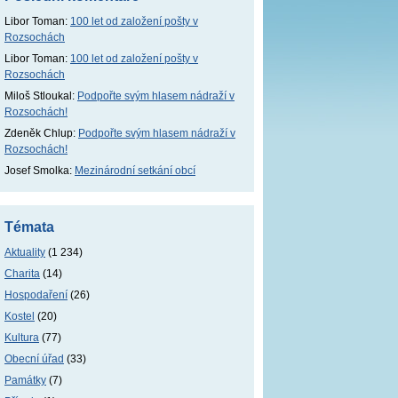
Libor Toman
:
100 let od založení pošty v
Rozsochách
Libor Toman
:
100 let od založení pošty v
Rozsochách
Miloš Stloukal
:
Podpořte svým hlasem nádraží v
Rozsochách!
Zdeněk Chlup
:
Podpořte svým hlasem nádraží v
Rozsochách!
Josef Smolka
:
Mezinárodní setkání obcí
Témata
Aktuality
(1 234)
Charita
(14)
Hospodaření
(26)
Kostel
(20)
Kultura
(77)
Obecní úřad
(33)
Památky
(7)