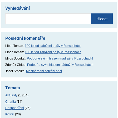
Vyhledávání
Vyhledávání
Poslední komentáře
Libor Toman
:
100 let od založení pošty v Rozsochách
Libor Toman
:
100 let od založení pošty v Rozsochách
Miloš Stloukal
:
Podpořte svým hlasem nádraží v Rozsochách!
Zdeněk Chlup
:
Podpořte svým hlasem nádraží v Rozsochách!
Josef Smolka
:
Mezinárodní setkání obcí
Témata
Aktuality
(1 234)
Charita
(14)
Hospodaření
(26)
Kostel
(20)