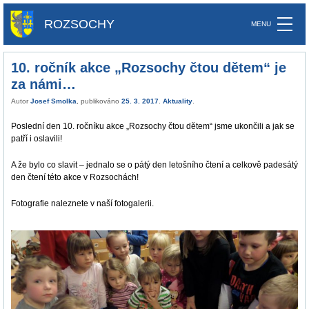
ROZSOCHY
10. ročník akce „Rozsochy čtou dětem“ je
za námi…
Autor
Josef Smolka
, publikováno
25. 3. 2017
.
Aktuality
.
Poslední den 10. ročníku akce „Rozsochy čtou dětem“ jsme ukončili a jak se
patří i oslavili!
A že bylo co slavit – jednalo se o pátý den letošního čtení a celkově padesátý
den čtení této akce v Rozsochách!
Fotografie naleznete v naší fotogalerii.