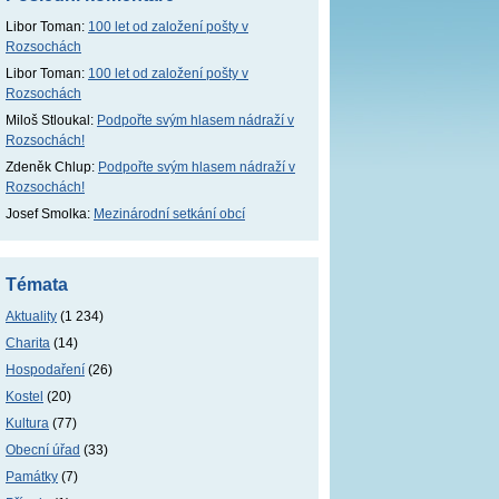
Libor Toman
:
100 let od založení pošty v
Rozsochách
Libor Toman
:
100 let od založení pošty v
Rozsochách
Miloš Stloukal
:
Podpořte svým hlasem nádraží v
Rozsochách!
Zdeněk Chlup
:
Podpořte svým hlasem nádraží v
Rozsochách!
Josef Smolka
:
Mezinárodní setkání obcí
Témata
Aktuality
(1 234)
Charita
(14)
Hospodaření
(26)
Kostel
(20)
Kultura
(77)
Obecní úřad
(33)
Památky
(7)