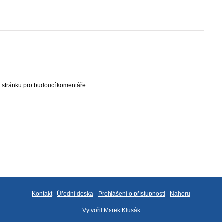
u stránku pro budoucí komentáře.
Kontakt
-
Úřední deska
-
Prohlášení o přístupnosti
-
Nahoru
Vytvořil Marek Klusák