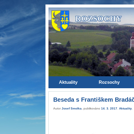
ROZSOCHY
Aktuality
Rozsochy
Beseda s Františkem Bradá
Autor
Josef Smolka
, publikováno
14. 3. 2017
.
Aktuality
.