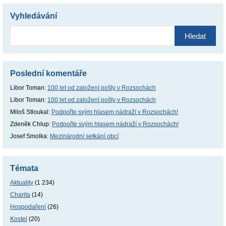
Vyhledávání
Vyhledávání
Poslední komentáře
Libor Toman
:
100 let od založení pošty v Rozsochách
Libor Toman
:
100 let od založení pošty v Rozsochách
Miloš Stloukal
:
Podpořte svým hlasem nádraží v Rozsochách!
Zdeněk Chlup
:
Podpořte svým hlasem nádraží v Rozsochách!
Josef Smolka
:
Mezinárodní setkání obcí
Témata
Aktuality
(1 234)
Charita
(14)
Hospodaření
(26)
Kostel
(20)