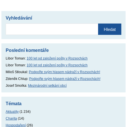
Vyhledávání
Vyhledávání
Poslední komentáře
Libor Toman
:
100 let od založení pošty v Rozsochách
Libor Toman
:
100 let od založení pošty v Rozsochách
Miloš Stloukal
:
Podpořte svým hlasem nádraží v Rozsochách!
Zdeněk Chlup
:
Podpořte svým hlasem nádraží v Rozsochách!
Josef Smolka
:
Mezinárodní setkání obcí
Témata
Aktuality
(1 234)
Charita
(14)
Hospodaření
(26)