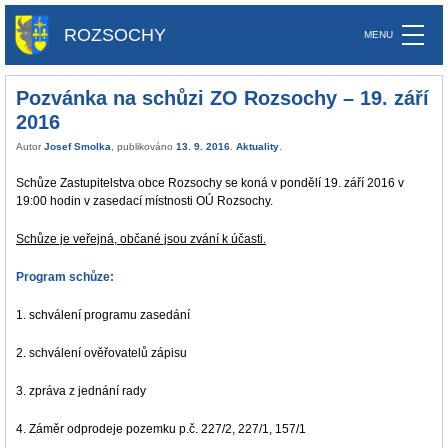
ROZSOCHY
Pozvánka na schůzi ZO Rozsochy – 19. září
2016
Autor
Josef Smolka
, publikováno
13. 9. 2016
.
Aktuality
.
Schůze Zastupitelstva obce Rozsochy se koná v pondělí 19. září 2016 v
19:00 hodin v zasedací místnosti OÚ Rozsochy.
Schůze je veřejná, občané jsou zvání k účasti.
Program schůze:
1. schválení programu zasedání
2. schválení ověřovatelů zápisu
3. zpráva z jednání rady
4. Záměr odprodeje pozemku p.č. 227/2, 227/1, 157/1