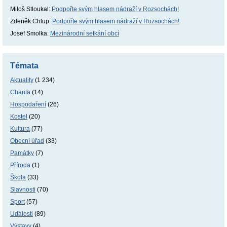
Miloš Stloukal
:
Podpořte svým hlasem nádraží v Rozsochách!
Zdeněk Chlup
:
Podpořte svým hlasem nádraží v Rozsochách!
Josef Smolka
:
Mezinárodní setkání obcí
Témata
Aktuality
(1 234)
Charita
(14)
Hospodaření
(26)
Kostel
(20)
Kultura
(77)
Obecní úřad
(33)
Památky
(7)
Příroda
(1)
Škola
(33)
Slavnosti
(70)
Sport
(57)
Události
(89)
Výstavy
(4)