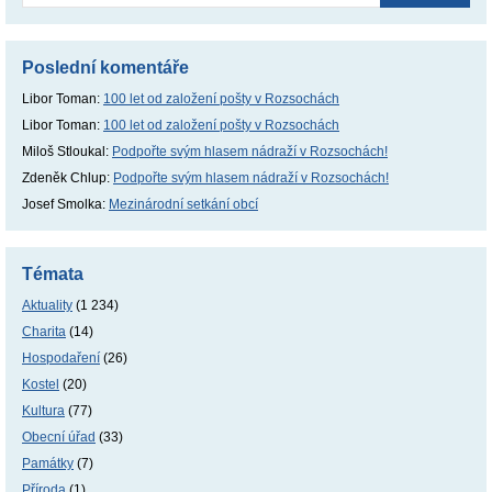
Poslední komentáře
Libor Toman
:
100 let od založení pošty v Rozsochách
Libor Toman
:
100 let od založení pošty v Rozsochách
Miloš Stloukal
:
Podpořte svým hlasem nádraží v Rozsochách!
Zdeněk Chlup
:
Podpořte svým hlasem nádraží v Rozsochách!
Josef Smolka
:
Mezinárodní setkání obcí
Témata
Aktuality
(1 234)
Charita
(14)
Hospodaření
(26)
Kostel
(20)
Kultura
(77)
Obecní úřad
(33)
Památky
(7)
Příroda
(1)