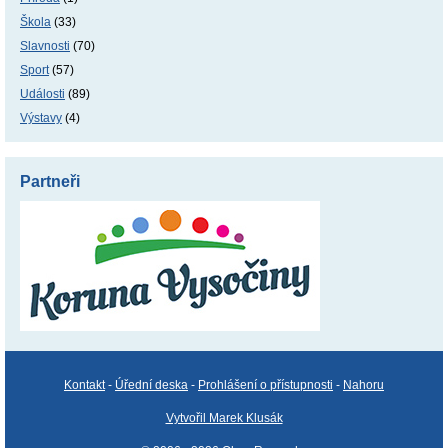
Škola
(33)
Slavnosti
(70)
Sport
(57)
Události
(89)
Výstavy
(4)
Partneři
Kontakt
-
Úřední deska
-
Prohlášení o přístupnosti
-
Nahoru
Vytvořil Marek Klusák