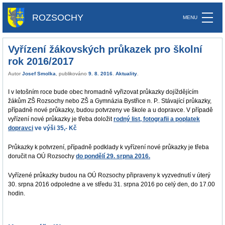
ROZSOCHY
Vyřízení žákovských průkazek pro školní
rok 2016/2017
Autor
Josef Smolka
, publikováno
9. 8. 2016
.
Aktuality
.
I v letošním roce bude obec hromadně vyřizovat průkazky dojíždějícím
žákům ZŠ Rozsochy nebo ZŠ a Gymnázia Bystřice n. P.. Stávající průkazky,
případně nové průkazky, budou potvrzeny ve škole a u dopravce. V případě
vyřízení nové průkazky je třeba doložit
rodný list, fotografii a poplatek
dopravci
ve výši 35,-
Kč
Průkazky k potvrzení, případně podklady k vyřízení nové průkazky je třeba
doručit na OÚ Rozsochy
do pondělí 29. srpna 2016.
Vyřízené průkazky budou na OÚ Rozsochy připraveny k vyzvednutí v úterý
30. srpna 2016 odpoledne a ve středu 31. srpna 2016 po celý den, do 17.00
hodin.