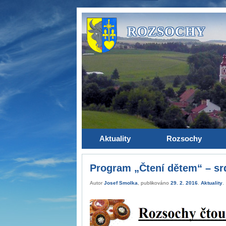
ROZSOCHY
Aktuality
Rozsochy
Program „Čtení dětem“ – s
Autor
Josef Smolka
, publikováno
29. 2. 2016
.
Aktuality
.