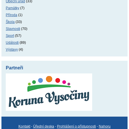
Obecní úřad
(33)
Památky
(7)
Příroda
(1)
Škola
(33)
Slavnosti
(70)
Sport
(57)
Události
(89)
Výstavy
(4)
Partneři
Kontakt
-
Úřední deska
-
Prohlášení o přístupnosti
-
Nahoru