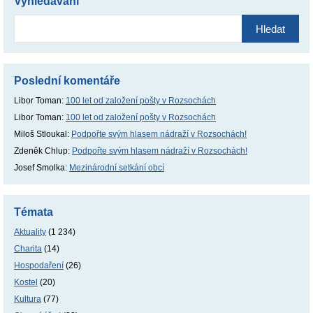
Vyhledávání
Vyhledávání
Poslední komentáře
Libor Toman
:
100 let od založení pošty v Rozsochách
Libor Toman
:
100 let od založení pošty v Rozsochách
Miloš Stloukal
:
Podpořte svým hlasem nádraží v Rozsochách!
Zdeněk Chlup
:
Podpořte svým hlasem nádraží v Rozsochách!
Josef Smolka
:
Mezinárodní setkání obcí
Témata
Aktuality
(1 234)
Charita
(14)
Hospodaření
(26)
Kostel
(20)
Kultura
(77)