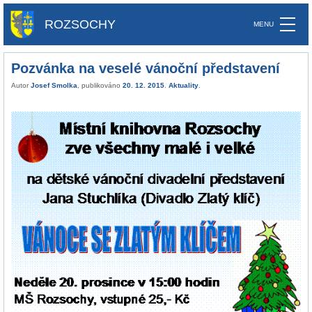
ROZSOCHY
Pozvánka na veselé vánoční představení
Autor
Josef Smolka
, publikováno
20. 12. 2015
.
Aktuality
.