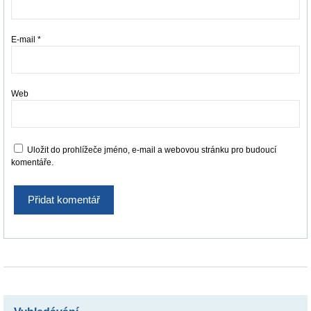
E-mail
*
Web
Uložit do prohlížeče jméno, e-mail a webovou stránku pro budoucí
komentáře.