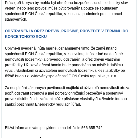
Práce, při kterých by mohla být ohrožena bezpečnost osob, technický stav
vedení nebo jeho provoz, může být prováděna pouze se souhlasem
společnosti E.ON Česká republika, s. r. o. a za podmínek pro tuto práci
stanovených.
ODSTRANĚNÍ A OŘEZ DŘEVIN, PROSÍME, PROVEĎTE V TERMÍNU DO
KONCE TOHOTO ROKU
Uplyne-li uvedená lhůta marně, oznamujeme tímto, že zaměstnanci
společnosti E.ON Česká republika, s. r. o. vstoupí následně na dotčené
nemovitosti (pozemky) a provedou odstranění a ořez dřevin vlastními
prostředky. Užitková dřevní hmota bude ponechána na místě k dalšímu
využití vlastníkem či uživatelem nemovitosti (pozemku), klest a zbytky po
těžbě budou zlikvidovány společností E.ON Česká republika, s. r. o.
Za nesplnění zákonných povíinností majitelů či uživatelů nemovitostí ořezat
popř. odstranit stromoví a jiné porosty ohrožující bezpečný a spolehlivý
provoz distribučních zařízení může příslušné vlastníky či uživatele formou
sankcí postihnout Energetický regulační úřad.
Bližší informace vám posyktneme na tel. čísle 566 655 742