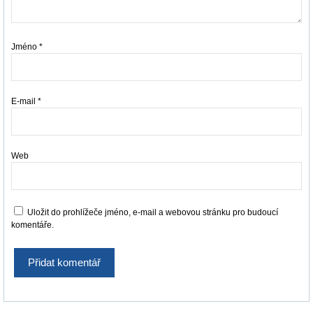
Jméno
*
E-mail
*
Web
Uložit do prohlížeče jméno, e-mail a webovou stránku pro budoucí
komentáře.