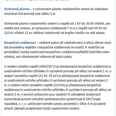
Ochranná pásma
– v ochranném pásmu nadzemního vedení je zakázáno
nechávat růst porosty nad výšku 3 m.
Ochranné pásmo nadzemního vedení u napětí od 1 kV do 35 kV včetně, pro
vodiče bez izolace, je vymezeno vzdáleností 7 m a u napětí nad 35 kV do
110 kV včetně 12 m, měřeno vodorovně od krajího vodiče na obě strany.
Bezpečná vzdálenost
– veškeré práce při odstraňování a ořezu dřevin musí
být prováděny nejblíže v bezpečné vzdálenosti od vodčů. K vodičům se
provádějící osoba nesmí pod bezpečnou vzdálenost přiblížit částí těla nebo
nástroji, ani ořezávanými větvemi při jejich pádu.
U vedení nízkého napětí (400/230 V) je předepsaná bezpečná vzdálenost (s
uvažováním ročního přírůstku či vychýlení porostu při větru) od vedení 1 m, u
vedení vysokého napětí (22 kV, 35 kV) je předepsaná bezpečná vzdálenost
(s uvažováním ročního přírůstku či vychýlení porostu při větru) od vedení 2
m, u vedení velmi vysokého napětí (110 kV) je předepsaná bezpečná
vzdálenost (s uvažováním ročního přírůstku či vychýlení porostu při větru) od
vedení 3 m, v lesních průsecích jsou vlastníci či uživateleé dotčených
enmovitostí povinni umožnit zaměstnancům společnosti E.ON Česká
republika, s. r. o. udržování volného pruhu pozemků o šířce 4 m po jedné
straně základů podpěrných bodů nadzemního vedení.