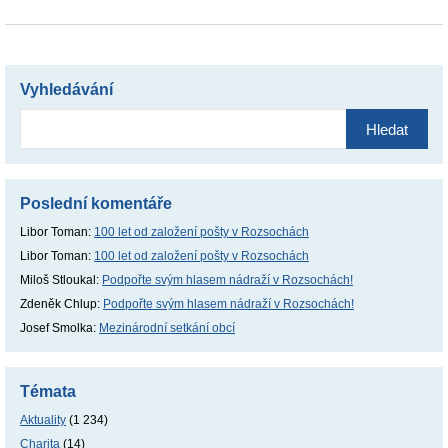
Vyhledávání
Vyhledávání
Poslední komentáře
Libor Toman
:
100 let od založení pošty v Rozsochách
Libor Toman
:
100 let od založení pošty v Rozsochách
Miloš Stloukal
:
Podpořte svým hlasem nádraží v Rozsochách!
Zdeněk Chlup
:
Podpořte svým hlasem nádraží v Rozsochách!
Josef Smolka
:
Mezinárodní setkání obcí
Témata
Aktuality
(1 234)
Charita
(14)