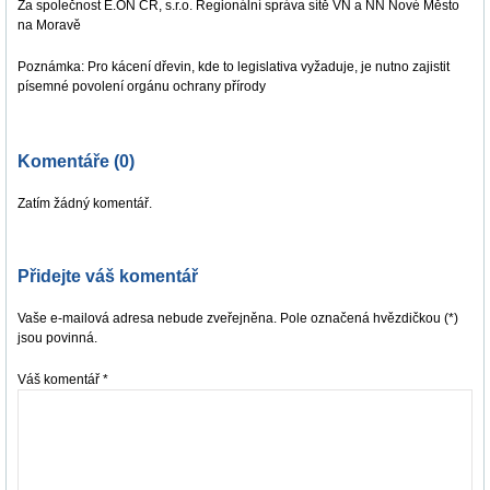
Za společnost E.ON ČR, s.r.o. Regionální správa sítě VN a NN Nové Město
na Moravě
Poznámka: Pro kácení dřevin, kde to legislativa vyžaduje, je nutno zajistit
písemné povolení orgánu ochrany přírody
Komentáře (0)
Zatím žádný komentář.
Přidejte váš komentář
Vaše e-mailová adresa nebude zveřejněna. Pole označená hvězdičkou (*)
jsou povinná.
Váš komentář
*