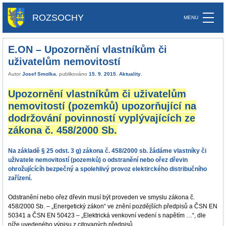
ROZSOCHY
E.ON – Upozornění vlastníkům či
uživatelům nemovitostí
Autor
Josef Smolka
, publikováno
15. 9. 2015
.
Aktuality
.
Upozornění vlastníkům či uživatelům
nemovitostí (pozemků)
upozorňující na
dodržování povinností vyplývajících
ze
zákona č. 458/2000 Sb.
Na základě § 25 odst. 3 g) zákona č. 458/2000 sb. žádáme vlastníky či
uživatele nemovitostí (pozemků) o odstranění nebo ořez dřevin
ohrožujícícíh bezpečný a spolehlivý provoz elektirckého distribučního
zařízení.
Odstranění nebo ořez dřevin musí být proveden ve smyslu zákona č.
458/2000 Sb. – „Energetický zákon“ ve znění pozdějších předpisů a ČSN EN
50341 a ČSN EN 50423 – „Elektrická venkovní vedení s napětím …“, dle
níže uvedeného výpisu z citovaných předpisů.