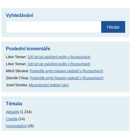
Vyhledávání
Vyhledávání
Poslední komentáře
Libor Toman
:
100 let od založení pošty v Rozsochách
Libor Toman
:
100 let od založení pošty v Rozsochách
Miloš Stloukal
:
Podpořte svým hlasem nádraží v Rozsochách!
Zdeněk Chlup
:
Podpořte svým hlasem nádraží v Rozsochách!
Josef Smolka
:
Mezinárodní setkání obcí
Témata
Aktuality
(1 234)
Charita
(14)
Hospodaření
(26)