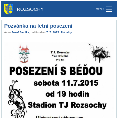
ROZSOCHY
Pozvánka na letní posezení
Autor
Josef Smolka
, publikováno
7. 7. 2015
.
Aktuality
.