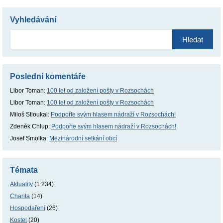
Vyhledávání
Vyhledávání
Poslední komentáře
Libor Toman
:
100 let od založení pošty v Rozsochách
Libor Toman
:
100 let od založení pošty v Rozsochách
Miloš Stloukal
:
Podpořte svým hlasem nádraží v Rozsochách!
Zdeněk Chlup
:
Podpořte svým hlasem nádraží v Rozsochách!
Josef Smolka
:
Mezinárodní setkání obcí
Témata
Aktuality
(1 234)
Charita
(14)
Hospodaření
(26)
Kostel
(20)