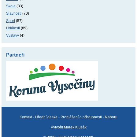
Škola
(33)
Slavnosti
(70)
Sport
(57)
Události
(89)
Výstavy
(4)
Partneři
Kontakt
-
Úřední deska
-
Prohlášení o přístupnosti
-
Nahoru
Vytvořil Marek Klusák