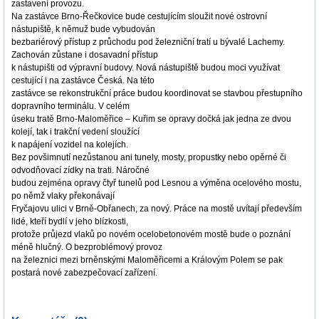
zastavení provozu.
Na zastávce Brno-Řečkovice bude cestujícím sloužit nové ostrovní
nástupiště, k němuž bude vybudován
bezbariérový přístup z průchodu pod železniční tratí u bývalé Lachemy.
Zachován zůstane i dosavadní přístup
k nástupišti od výpravní budovy. Nová nástupiště budou moci využívat
cestující i na zastávce Česká. Na této
zastávce se rekonstrukční práce budou koordinovat se stavbou přestupního
dopravního terminálu. V celém
úseku tratě Brno-Maloměřice – Kuřim se opravy dočká jak jedna ze dvou
kolejí, tak i trakční vedení sloužící
k napájení vozidel na kolejích.
Bez povšimnutí nezůstanou ani tunely, mosty, propustky nebo opěrné či
odvodňovací zídky na trati. Náročné
budou zejména opravy čtyř tunelů pod Lesnou a výměna ocelového mostu,
po němž vlaky překonávají
Fryčajovu ulici v Brně-Obřanech, za nový. Práce na mostě uvítají především
lidé, kteří bydlí v jeho blízkosti,
protože průjezd vlaků po novém ocelobetonovém mostě bude o poznání
méně hlučný. O bezproblémový provoz
na železnici mezi brněnskými Maloměřicemi a Královým Polem se pak
postará nové zabezpečovací zařízení.