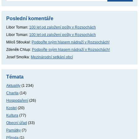
Poslední komentáře
Libor Toman
:
100 let od založení pošty v Rozsochách
Libor Toman
:
100 let od založení pošty v Rozsochách
Miloš Stloukal
:
Podpořte svým hlasem nádraží v Rozsochách!
Zdeněk Chlup
:
Podpořte svým hlasem nádraží v Rozsochách!
Josef Smolka
:
Mezinárodní setkání obcí
Témata
Aktuality
(1 234)
Charita
(14)
Hospodaření
(26)
Kostel
(20)
Kultura
(77)
Obecní úřad
(33)
Památky
(7)
Příroda
(1)