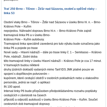
Trať 250 Brno – Tišnov – Žďár nad Sázavou, osobní a spěšné vlaky –
linka S3
Osobní vlaky Brno – Tišnov – Žďár nad Sázavou v úseku Brno hl. n. – Brno-
Královo Pole – Kuřim
nepojedou. Náhradní dopravu Brno hl.n. – Brno-Královo Pole zajistí
tramvajová linka P6 a v úseku Brno-
Královo Pole – Kuřim autobusy.
Tramvajová linka speciálně zavedená pro tuto výluku bude označena jako
linka P6 a pojede po trase
Nové sady – Hlavní nádraží – dále po trase linky č. 1 – Semilasso – Královo
Pole, nádraží. Jízdní doba
této tramvajové linky v úseku Hlavní nádraží – Královo Pole je cca 17 minut.
V tramvajích budou některé
druhy jízdních dokladů vydaných mimo Tarif IDS JMK platné pouze ve
spojení s doplňkovým potvrzením –
kupónem, které cestující obdrží v osobních pokladnách nebo u vlakového
personálu, jedná se např. o aplikaci
IN 100 apod.
Interval linky P6 bude přizpůsoben předpokládanému rozsahu poptávky
cestujících v závislosti na časech
příjezdů a odjezdů autobusů v úseku Brno-Královo Pole – Kuřim. Součet
cestovních dob tramvajové dopravy