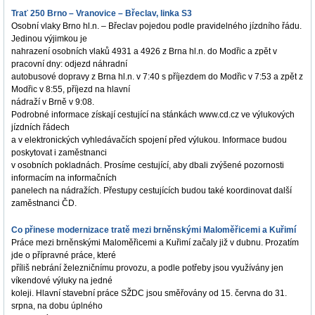
Trať 250 Brno – Vranovice – Břeclav, linka S3
Osobní vlaky Brno hl.n. – Břeclav pojedou podle pravidelného jízdního řádu.
Jedinou výjimkou je
nahrazení osobních vlaků 4931 a 4926 z Brna hl.n. do Modřic a zpět v
pracovní dny: odjezd náhradní
autobusové dopravy z Brna hl.n. v 7:40 s příjezdem do Modřic v 7:53 a zpět z
Modřic v 8:55, příjezd na hlavní
nádraží v Brně v 9:08.
Podrobné informace získají cestující na stánkách www.cd.cz ve výlukových
jízdních řádech
a v elektronických vyhledávačích spojení před výlukou. Informace budou
poskytovat i zaměstnanci
v osobních pokladnách. Prosíme cestující, aby dbali zvýšené pozornosti
informacím na informačních
panelech na nádražích. Přestupy cestujících budou také koordinovat další
zaměstnanci ČD.
Co přinese modernizace tratě mezi brněnskými Maloměřicemi a Kuřimí
Práce mezi brněnskými Maloměřicemi a Kuřimí začaly již v dubnu. Prozatím
jde o přípravné práce, které
příliš nebrání železničnímu provozu, a podle potřeby jsou využívány jen
víkendové výluky na jedné
koleji. Hlavní stavební práce SŽDC jsou směřovány od 15. června do 31.
srpna, na dobu úplného