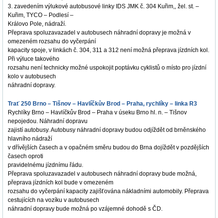
3. zavedením výlukové autobusové linky IDS JMK č. 304 Kuřim,, žel. st. –
Kuřim, TYCO – Podlesí –
Královo Pole, nádraží.
Přeprava spoluzavazadel v autobusech náhradní dopravy je možná v
omezeném rozsahu do vyčerpání
kapacity spoje, v linkách č. 304, 311 a 312 není možná přeprava jízdních kol.
Při výluce takového
rozsahu není technicky možné uspokojit poptávku cyklistů o místo pro jízdní
kolo v autobusech
náhradní dopravy.
Trať 250 Brno – Tišnov – Havlíčkův Brod – Praha, rychlíky – linka R3
Rychlíky Brno – Havlíčkův Brod – Praha v úseku Brno hl. n. – Tišnov
nepojedou. Náhradní dopravu
zajistí autobusy. Autobusy náhradní dopravy budou odjíždět od brněnského
hlavního nádraží
v dřívějších časech a v opačném směru budou do Brna dojíždět v pozdějších
časech oproti
pravidelnému jízdnímu řádu.
Přeprava spoluzavazadel v autobusech náhradní dopravy bude možná,
přeprava jízdních kol bude v omezeném
rozsahu do vyčerpání kapacity zajišťována nákladními automobily. Přeprava
cestujících na vozíku v autobusech
náhradní dopravy bude možná po vzájemné dohodě s ČD.