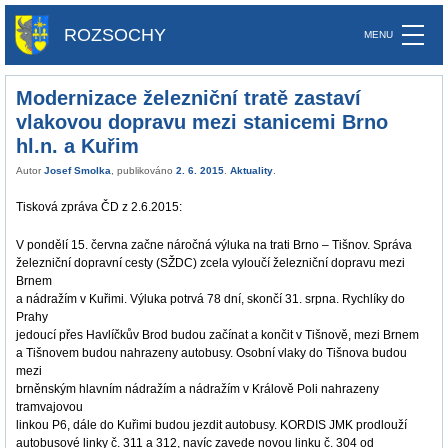
ROZSOCHY
Modernizace železniční tratě zastaví
vlakovou dopravu mezi stanicemi Brno
hl.n. a Kuřim
Autor
Josef Smolka
, publikováno
2. 6. 2015
.
Aktuality
.
Tisková zpráva ČD z 2.6.2015:
V pondělí 15. června začne náročná výluka na trati Brno – Tišnov. Správa
železniční dopravní cesty (SŽDC) zcela vyloučí železniční dopravu mezi
Brnem
a nádražím v Kuřimi. Výluka potrvá 78 dní, skončí 31. srpna. Rychlíky do
Prahy
jedoucí přes Havlíčkův Brod budou začínat a končit v Tišnově, mezi Brnem
a Tišnovem budou nahrazeny autobusy. Osobní vlaky do Tišnova budou
mezi
brněnským hlavním nádražím a nádražím v Králově Poli nahrazeny
tramvajovou
linkou P6, dále do Kuřimi budou jezdit autobusy. KORDIS JMK prodlouží
autobusové linky č. 311 a 312, navíc zavede novou linku č. 304 od