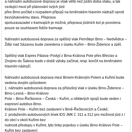
a náhradní autobusové dopravy je však větší než jízdní doba vlaku, a tak
cestující musí při plánování svých jízd
přes Brno počítat s rozpadem přípojů na brněnském hlavním nádraží oproti
bezvýlukovému stavu. Přeprava
spoluzavazadel v tramvajích je možná, přeprava jízdních kol je povolena
pouze se souhlasem řidiče tramvaje.
Náhradní autobusová doprava za spěšný vlak Pernštejn Brno – Nedvědice –
Žďár nad Sázavou bude zavedena v úseku Kuřim – Brno-Židenice a zpět.
Spěšný vlak Expres Pálava–Podyjí z Brna-Králova Pole přes Břeclav a
Znojmo do Šatova bude v době výluky začínat, resp. končit na brněnském
hlavním nádraží.
Náhradní autobusová doprava mezi Brnem-Královým Polem a Kuřimí bude
vedena dvojím způsobem:
1. náhradní autobusová doprava za příslušný vlak v úseku Brno-Židenice –
Brno-Lesná – Brno-Královo
Pole – Brno-Řečkovice – Česká – Kuřim, u některých spojů bude veden i
expresní autobus Brno-
Královo Pole – Kuřim bez zastavení v Brně-Řečkovicích a České;
2. protažením autobusových linek IDS JMK č. 311 a 312 pro možnost jízd z /
do obcí v okolí Kuřimi bez
nutnosti přestupu v Kuřimi, tyto linky pojedou v úseku Brno-Královo Pole –
Kuřim bez zastavení;