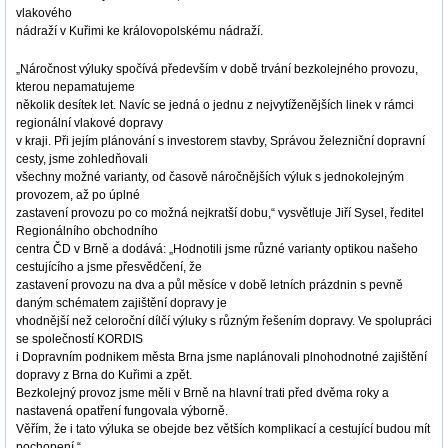
vlakového
nádraží v Kuřimi ke královopolskému nádraží.
„Náročnost výluky spočívá především v době trvání bezkolejného provozu,
kterou nepamatujeme
několik desítek let. Navíc se jedná o jednu z nejvytíženějších linek v rámci
regionální vlakové dopravy
v kraji. Při jejím plánování s investorem stavby, Správou železniční dopravní
cesty, jsme zohledňovali
všechny možné varianty, od časově náročnějších výluk s jednokolejným
provozem, až po úplné
zastavení provozu po co možná nejkratší dobu,“ vysvětluje Jiří Sysel, ředitel
Regionálního obchodního
centra ČD v Brně a dodává: „Hodnotili jsme různé varianty optikou našeho
cestujícího a jsme přesvědčení, že
zastavení provozu na dva a půl měsíce v době letních prázdnin s pevně
daným schématem zajištění dopravy je
vhodnější než celoroční dílčí výluky s různým řešením dopravy. Ve spolupráci
se společností KORDIS
i Dopravním podnikem města Brna jsme naplánovali plnohodnotné zajištění
dopravy z Brna do Kuřimi a zpět.
Bezkolejný provoz jsme měli v Brně na hlavní trati před dvěma roky a
nastavená opatření fungovala výborně.
Věřím, že i tato výluka se obejde bez větších komplikací a cestující budou mít
pochopení.“