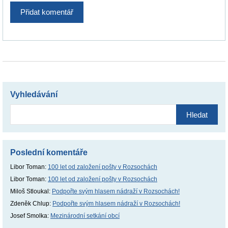
Vyhledávání
Vyhledávání
Poslední komentáře
Libor Toman
:
100 let od založení pošty v Rozsochách
Libor Toman
:
100 let od založení pošty v Rozsochách
Miloš Stloukal
:
Podpořte svým hlasem nádraží v Rozsochách!
Zdeněk Chlup
:
Podpořte svým hlasem nádraží v Rozsochách!
Josef Smolka
:
Mezinárodní setkání obcí