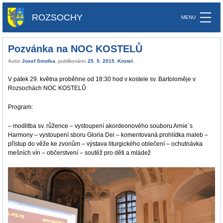
ROZSOCHY
Pozvánka na NOC KOSTELŮ
Autor
Josef Smolka
, publikováno
25. 5. 2015
.
Kostel
.
V pátek 29. května proběhne od 18:30 hod v kostele sv. Bartoloměje v
Rozsochách NOC KOSTELŮ
Program:
– modlitba sv. růžence – vystoupení akordeonového souboru Arnie´s
Harmony – vystoupení sboru Gloria Dei – komentovaná prohlídka maleb –
přístup do věže ke zvonům – výstava liturgického oblečení – ochutnávka
mešních vín – občerstvení – soutěž pro děti a mládež