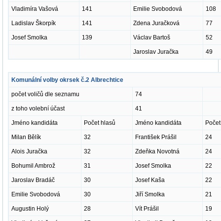
Vladimíra Vašová
141
Emilie Svobodová
108
Ladislav Škorpík
141
Zdena Juračková
77
Josef Smolka
139
Václav Bartoš
52
Jaroslav Juračka
49
Komunální volby okrsek č.2 Albrechtice
počet voličů dle seznamu
74
z toho volební účast
41
Jméno kandidáta
Počet hlasů
Jméno kandidáta
Počet
Milan Bělík
32
František Prášil
24
Alois Juračka
32
Zdeňka Novotná
24
Bohumil Ambrož
31
Josef Smolka
22
Jaroslav Bradáč
30
Josef Kaša
22
Emilie Svobodová
30
Jiří Smolka
21
Augustin Holý
28
Vít Prášil
19