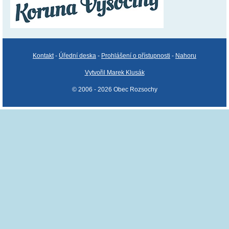
Kontakt
-
Úřední deska
-
Prohlášení o přístupnosti
-
Nahoru
Vytvořil Marek Klusák
© 2006 - 2026 Obec Rozsochy