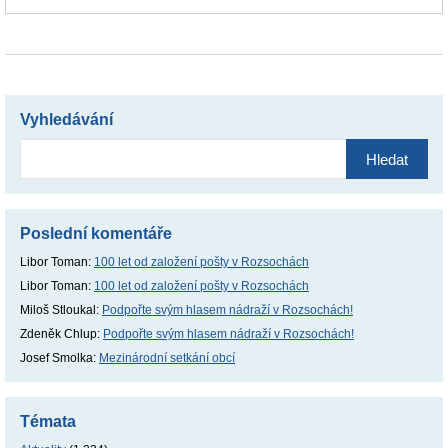
Vyhledávání
Vyhledávání
Poslední komentáře
Libor Toman
:
100 let od založení pošty v Rozsochách
Libor Toman
:
100 let od založení pošty v Rozsochách
Miloš Stloukal
:
Podpořte svým hlasem nádraží v Rozsochách!
Zdeněk Chlup
:
Podpořte svým hlasem nádraží v Rozsochách!
Josef Smolka
:
Mezinárodní setkání obcí
Témata