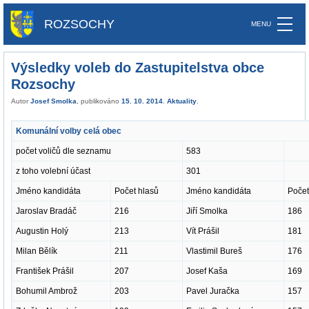
ROZSOCHY
Výsledky voleb do Zastupitelstva obce
Rozsochy
Autor
Josef Smolka
, publikováno
15. 10. 2014
.
Aktuality
.
Komunální volby celá obec
počet voličů dle seznamu
583
z toho volební účast
301
Jméno kandidáta
Počet hlasů
Jméno kandidáta
Počet
Jaroslav Bradáč
216
Jiří Smolka
186
Augustin Holý
213
Vít Prášil
181
Milan Bělík
211
Vlastimil Bureš
176
František Prášil
207
Josef Kaša
169
Bohumil Ambrož
203
Pavel Juračka
157