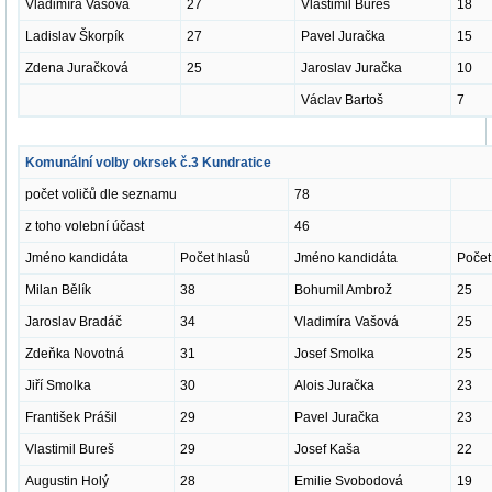
Vladimíra Vašová
27
Vlastimil Bureš
18
Ladislav Škorpík
27
Pavel Juračka
15
Zdena Juračková
25
Jaroslav Juračka
10
Václav Bartoš
7
Komunální volby okrsek č.3 Kundratice
počet voličů dle seznamu
78
z toho volební účast
46
Jméno kandidáta
Počet hlasů
Jméno kandidáta
Počet
Milan Bělík
38
Bohumil Ambrož
25
Jaroslav Bradáč
34
Vladimíra Vašová
25
Zdeňka Novotná
31
Josef Smolka
25
Jiří Smolka
30
Alois Juračka
23
František Prášil
29
Pavel Juračka
23
Vlastimil Bureš
29
Josef Kaša
22
Augustin Holý
28
Emilie Svobodová
19