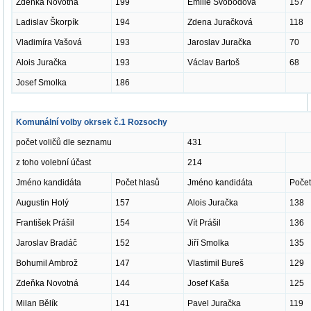
Zdeňka Novotná
199
Emilie Svobodová
157
Ladislav Škorpík
194
Zdena Juračková
118
Vladimíra Vašová
193
Jaroslav Juračka
70
Alois Juračka
193
Václav Bartoš
68
Josef Smolka
186
Komunální volby okrsek č.1 Rozsochy
počet voličů dle seznamu
431
z toho volební účast
214
Jméno kandidáta
Počet hlasů
Jméno kandidáta
Počet
Augustin Holý
157
Alois Juračka
138
František Prášil
154
Vít Prášil
136
Jaroslav Bradáč
152
Jiří Smolka
135
Bohumil Ambrož
147
Vlastimil Bureš
129
Zdeňka Novotná
144
Josef Kaša
125
Milan Bělík
141
Pavel Juračka
119