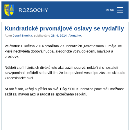
ROZSOCHY
Kundratické prvomájové oslavy se vydařily
Autor
Josef Smolka
, publikováno
29. 4. 2014
.
Aktuality
.
Ve čtvrtek 1. května 2014 proběhla v Kundraticích „retro“ oslava 1. máje, ve
které nechyběla dobová hudba, alegorické vozy, oblečení, mávátka a
proslovy.
Někteří z přihlížejících diváků tuto akci zažili poprvé, někteří si s nostalgií
zavzpomínali, někteří se bavili tím, že toto povinné veselí po zásluze sklouzlo
k recesistické akci.
Ať tak či tak, každý si přišel na své. Díky SDH Kundratice jsme měli možnost
zažít zajímavou akci a radost ze společného setkání.