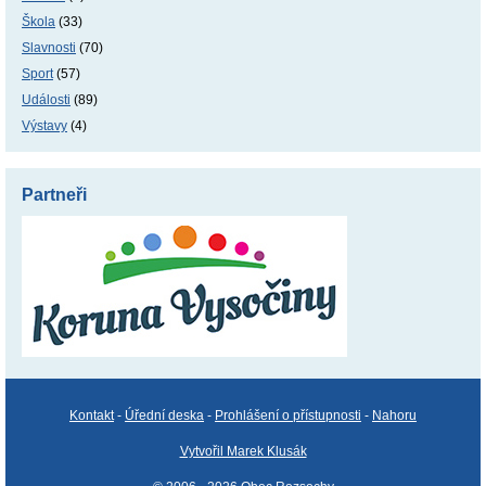
Škola
(33)
Slavnosti
(70)
Sport
(57)
Události
(89)
Výstavy
(4)
Partneři
Kontakt
-
Úřední deska
-
Prohlášení o přístupnosti
-
Nahoru
Vytvořil Marek Klusák