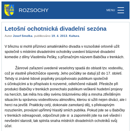
ROZSOCHY
Letošní ochotnická divadelní sezóna
Autor
Josef Smolka
, publikováno
19. 4. 2013
.
Kultura
.
V březnu si mohli příznivci amatérského divadla v rozsošské orlovně užít
společně s místními divadelními ochotníky uvedení bláznivé divadelní
komedie z dílny Vlastimila Pešky, s příznačným názvem Babička v trenkách.
Žánrové zařazení uvedené veselohry spadá do oblasti tzv. vodevillu,
což je vlastně předchůdce operety. Jeho počátky se datují již do 17. století.
Tehdy si známé lidové popěvky prozpěvovalo publikum společně
s účinkujícími a to přispívalo k rozverné, odlehčené náladě. Přestože při
produkci Babičky v trenkách ponechalo publikum veškeré hudební projevy
na hercích, tak měla hra díky svému bláznivému ději a mnoha ztřeštěným
situacím tu správnou vodevillovou atmosféru, kterou si užili nejen diváci, ale i
herci na jevišti. Prakticky celý, dokonale zamotaný děj, s překvapivým
rozuzlením, provázel upřímný hlasitý smích publika. Pokud jste se u Babičky
v trenkách odreagovali, odpočinuli jste si a zapomněli jste na své všední i
nevšední starosti, tak splnila snaha místních divadelních ochotníků svůj
účel.