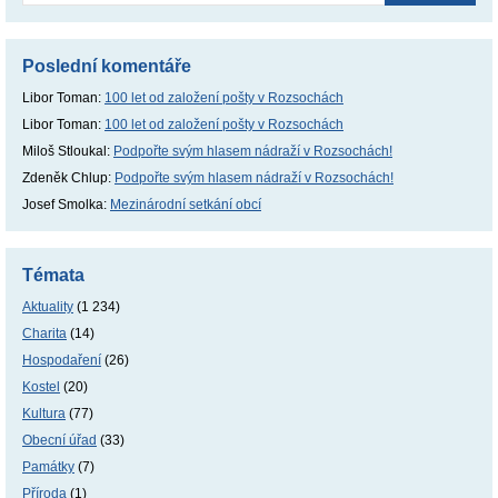
Poslední komentáře
Libor Toman
:
100 let od založení pošty v Rozsochách
Libor Toman
:
100 let od založení pošty v Rozsochách
Miloš Stloukal
:
Podpořte svým hlasem nádraží v Rozsochách!
Zdeněk Chlup
:
Podpořte svým hlasem nádraží v Rozsochách!
Josef Smolka
:
Mezinárodní setkání obcí
Témata
Aktuality
(1 234)
Charita
(14)
Hospodaření
(26)
Kostel
(20)
Kultura
(77)
Obecní úřad
(33)
Památky
(7)
Příroda
(1)