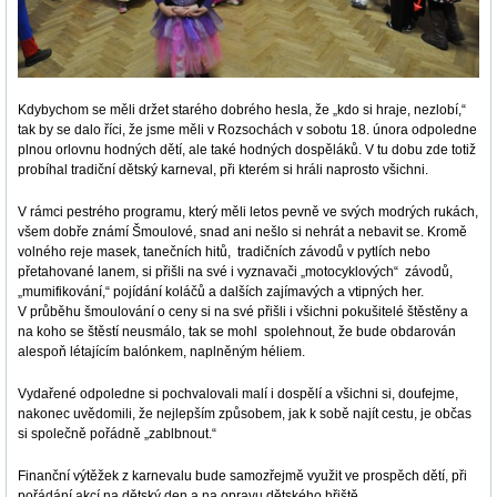
Kdybychom se měli držet starého dobrého hesla, že „kdo si hraje, nezlobí,“
tak by se dalo říci, že jsme měli v Rozsochách v sobotu 18. února odpoledne
plnou orlovnu hodných dětí, ale také hodných dospěláků. V tu dobu zde totiž
probíhal tradiční dětský karneval, při kterém si hráli naprosto všichni.
V rámci pestrého programu, který měli letos pevně ve svých modrých rukách,
všem dobře známí Šmoulové, snad ani nešlo si nehrát a nebavit se. Kromě
volného reje masek, tanečních hitů, tradičních závodů v pytlích nebo
přetahované lanem, si přišli na své i vyznavači „motocyklových“ závodů,
„mumifikování,“ pojídání koláčů a dalších zajímavých a vtipných her.
V průběhu šmoulování o ceny si na své přišli i všichni pokušitelé štěstěny a
na koho se štěstí neusmálo, tak se mohl spolehnout, že bude obdarován
alespoň létajícím balónkem, naplněným héliem.
Vydařené odpoledne si pochvalovali malí i dospělí a všichni si, doufejme,
nakonec uvědomili, že nejlepším způsobem, jak k sobě najít cestu, je občas
si společně pořádně „zablbnout.“
Finanční výtěžek z karnevalu bude samozřejmě využit ve prospěch dětí, při
pořádání akcí na dětský den a na opravu dětského hřiště.