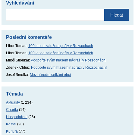
Vyhledávání
Vyhledávání
Poslední komentáře
Libor Toman
:
100 let od založení pošty v Rozsochách
Libor Toman
:
100 let od založení pošty v Rozsochách
Miloš Stloukal
:
Podpořte svým hlasem nádraží v Rozsochách!
Zdeněk Chlup
:
Podpořte svým hlasem nádraží v Rozsochách!
Josef Smolka
:
Mezinárodní setkání obcí
Témata
Aktuality
(1 234)
Charita
(14)
Hospodaření
(26)
Kostel
(20)
Kultura
(77)