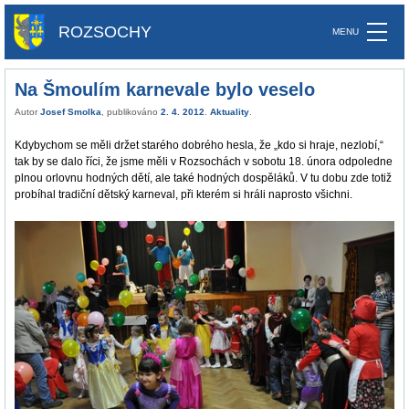
ROZSOCHY
Na Šmoulím karnevale bylo veselo
Autor
Josef Smolka
, publikováno
2. 4. 2012
.
Aktuality
.
Kdybychom se měli držet starého dobrého hesla, že „kdo si hraje, nezlobí,“
tak by se dalo říci, že jsme měli v Rozsochách v sobotu 18. února odpoledne
plnou orlovnu hodných dětí, ale také hodných dospěláků. V tu dobu zde totiž
probíhal tradiční dětský karneval, při kterém si hráli naprosto všichni.