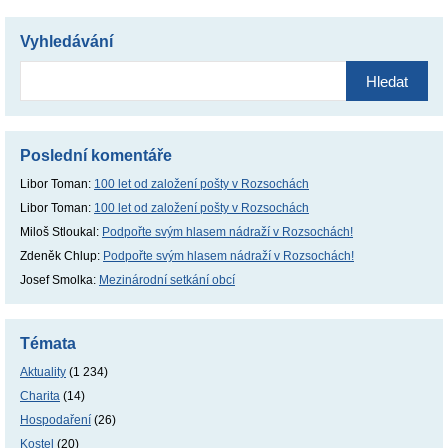
Vyhledávání
Vyhledávání
Poslední komentáře
Libor Toman
:
100 let od založení pošty v Rozsochách
Libor Toman
:
100 let od založení pošty v Rozsochách
Miloš Stloukal
:
Podpořte svým hlasem nádraží v Rozsochách!
Zdeněk Chlup
:
Podpořte svým hlasem nádraží v Rozsochách!
Josef Smolka
:
Mezinárodní setkání obcí
Témata
Aktuality
(1 234)
Charita
(14)
Hospodaření
(26)
Kostel
(20)