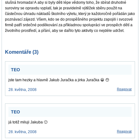
slušná hromada! A aby si byly děti lépe vědomy toho, že sbírat druhotné
suroviny se opravdu vyplatí, tak je pravidelně výtěžek sběru použit na
částečnou úhradu nákladů školního výletu, který je každoročně pořádán jako
poznávací zájezd. Všem, kdo se do prospěšného projektu zapojili i svozové
firmě patří srdečné poděkování za příkladnou spolupráci ve prospěch dětí a
životního prostředí, a přání, aby se dařilo tyto aktivity co nejdéle udržet.
Komentáře (3)
TEO
jste tam hezky a hlavně Jakub Juračka a jirka Juračka 😀 😯
Reagovat
28. května, 2008
TEO
já totiž miluji Jakuba 🙂
Reagovat
28. května, 2008