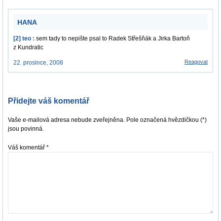
HANA
[2] teo :
sem tady to nepište psal to Radek Střešňák a Jirka Bartoň
z Kundratic
Reagovat
22. prosince, 2008
Přidejte váš komentář
Vaše e-mailová adresa nebude zveřejněna. Pole označená hvězdičkou (*)
jsou povinná.
Váš komentář
*