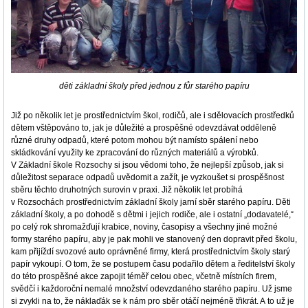
děti základní školy před jednou z fůr starého papíru
Již po několik let je prostřednictvím škol, rodičů, ale i sdělovacích prostředků
dětem vštěpováno to, jak je důležité a prospěšné odevzdávat odděleně
různé druhy odpadů, které potom mohou být namísto spálení nebo
skládkování využity ke zpracování do různých materiálů a výrobků.
V Základní škole Rozsochy si jsou vědomi toho, že nejlepší způsob, jak si
důležitost separace odpadů uvědomit a zažít, je vyzkoušet si prospěšnost
sběru těchto druhotných surovin v praxi. Již několik let probíhá
v Rozsochách prostřednictvím základní školy jarní sběr starého papíru. Děti
základní školy, a po dohodě s dětmi i jejich rodiče, ale i ostatní „dodavatelé,“
po celý rok shromažďují krabice, noviny, časopisy a všechny jiné možné
formy starého papíru, aby je pak mohli ve stanovený den dopravit před školu,
kam přijíždí svozové auto oprávněné firmy, která prostřednictvím školy starý
papír vykoupí. O tom, že se postupem času podařilo dětem a ředitelství školy
do této prospěšné akce zapojit téměř celou obec, včetně místních firem,
svědčí i každoroční nemalé množství odevzdaného starého papíru. Už jsme
si zvykli na to, že náklaďák se k nám pro sběr otáčí nejméně třikrát. A to už je