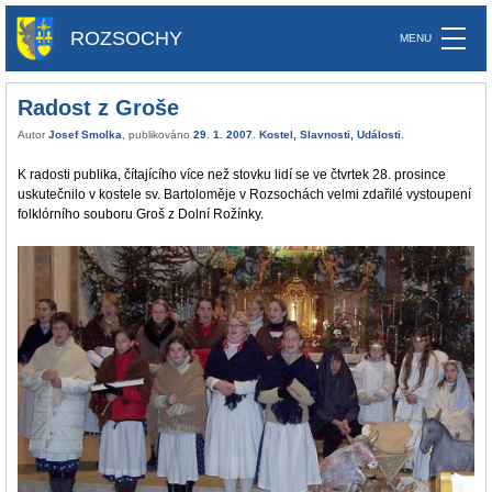
ROZSOCHY
Radost z Groše
Autor
Josef Smolka
, publikováno
29. 1. 2007
.
Kostel
,
Slavnosti
,
Události
.
K radosti publika, čítajícího více než stovku lidí se ve čtvrtek 28. prosince
uskutečnilo v kostele sv. Bartoloměje v Rozsochách velmi zdařilé vystoupení
folklórního souboru Groš z Dolní Rožínky.