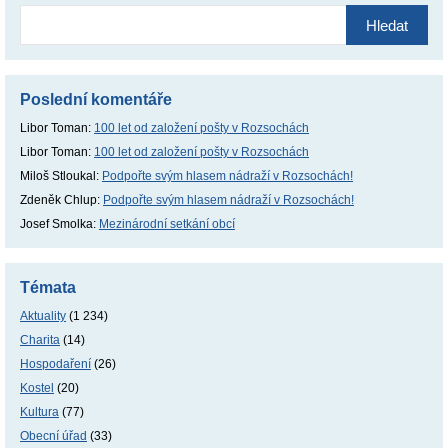
Vyhledávání
Poslední komentáře
Libor Toman
:
100 let od založení pošty v Rozsochách
Libor Toman
:
100 let od založení pošty v Rozsochách
Miloš Stloukal
:
Podpořte svým hlasem nádraží v Rozsochách!
Zdeněk Chlup
:
Podpořte svým hlasem nádraží v Rozsochách!
Josef Smolka
:
Mezinárodní setkání obcí
Témata
Aktuality
(1 234)
Charita
(14)
Hospodaření
(26)
Kostel
(20)
Kultura
(77)
Obecní úřad
(33)