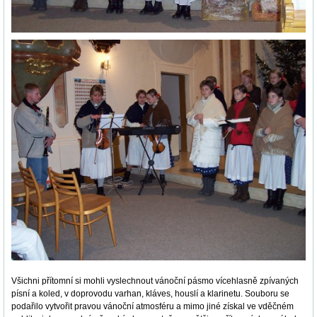
Všichni přítomní si mohli vyslechnout vánoční pásmo vícehlasně zpívaných
písní a koled, v doprovodu varhan, kláves, houslí a klarinetu. Souboru se
podařilo vytvořit pravou vánoční atmosféru a mimo jiné získal ve vděčném