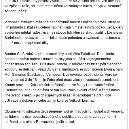
publiku i doprovodný pěvecký sbor, protože se většina přítomných neváhala
ke zpěvu Groše, při interpretaci několika známých koled, na výzvu vedoucí
souboru přidat.
V dobách minulých měli lidé nepochybně radost z každého groše, který se
jim podařilo získat za účelem naplnění jejich materiálních potřeb. Groš, který
evidentně udělal radost více než stovce lidí, kteří se shromáždili v kostele sv.
Bartoloměje, dokázal naplnit jejich duše pohodou a sváteční atmosférou a
budiž mu za to upřímné díky.
Soubor Groš založila před dvaceti léty paní Věra Palatická. Dnes tento
soubor rozdává radost z lidové muziky jako součást stejnojmenného
občanského sdružení. O taktovku tohoto, v současnosti třiceti pěti členného
souboru se dělí paní Pead Dr. Ivana Janoušová se svojí dcerou Evou a paní
Mgr. Simonou Špačkovou. Vzhledem k věkovému rozpětí členů, které se
pohybuje od 3 do 18 let, je třeba před prací všech tří vedoucích smeknout.
Kromě pravidelných zkoušek pořádají pro své členy i letní soustředění.
Členové souboru na oplátku berou svou zálibu velmi vážně, o čemž mimo
jiné svědčí i několik jejich úspěšných účastí v národopisné přehlídce
v Jihlavě a dokonce i celostátním kole ve Velkých Losinách.
Občanskému sdružení Groš přejeme hodně mladých lidí, ochotných věnovat
se lidové muzice, spoustu vděčného publika a doufáme, že budeme mít
možnost se s nimi v Rozsochách ještě setkat.