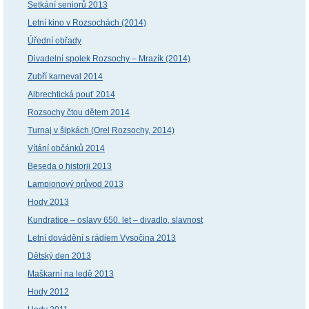
Setkání seniorů 2013
Letní kino v Rozsochách (2014)
Úřední obřady
Divadelní spolek Rozsochy – Mrazík (2014)
Zubří karneval 2014
Albrechtická pouť 2014
Rozsochy čtou dětem 2014
Turnaj v šipkách (Orel Rozsochy, 2014)
Vítání občánků 2014
Beseda o historii 2013
Lampionový průvod 2013
Hody 2013
Kundratice – oslavy 650. let – divadlo, slavnost
Letní dovádění s rádiem Vysočina 2013
Dětský den 2013
Maškarní na ledě 2013
Hody 2012