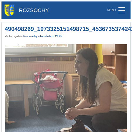
ROZSOCHY
490498269_1073325151498715_453673537424
Ve fotogalerii
Rozsochy čtou dětem 2025
.