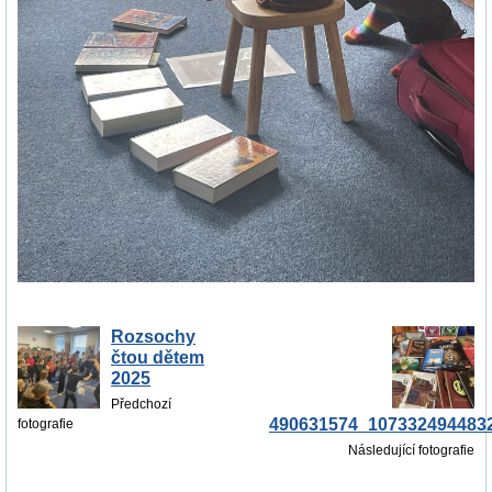
Rozsochy
čtou dětem
2025
Předchozí
490631574_107332494483
fotografie
Následující fotografie