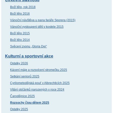
Boží tělo, rok 2018
Boží tělo 2016
Vánoční návštěva u pana faráře Sporera (2015)
Vánoční vystoupení dětí v kostele 2015
Boží tělo 2015
Boží tělo 2014
Svěcení zvonu „Gloria Dei“
Kulturní a sportovní akce
Ostatky 2026
Kácení máje a rozsvícení stromečku 2025
Setkání seniorů 2025
Cyrilometodějská pouť v Albrechticích 2025
Vítání občánků narozených v roce 2024
Čarodějnice 2025
Rozsochy čtou dětem 2025
Ostatky 2025