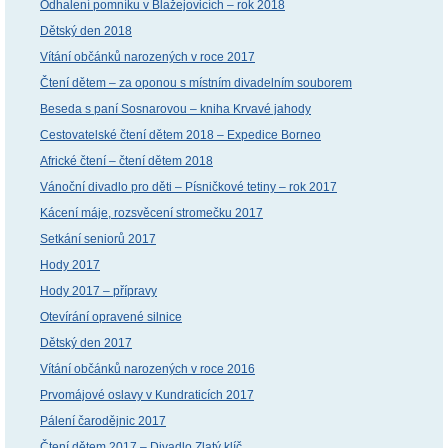
Odhalení pomníku v Blažejovicích – rok 2018
Dětský den 2018
Vítání občánků narozených v roce 2017
Čtení dětem – za oponou s místním divadelním souborem
Beseda s paní Sosnarovou – kniha Krvavé jahody
Cestovatelské čtení dětem 2018 – Expedice Borneo
Africké čtení – čtení dětem 2018
Vánoční divadlo pro děti – Písničkové tetiny – rok 2017
Kácení máje, rozsvěcení stromečku 2017
Setkání seniorů 2017
Hody 2017
Hody 2017 – přípravy
Otevírání opravené silnice
Dětský den 2017
Vítání občánků narozených v roce 2016
Prvomájové oslavy v Kundraticích 2017
Pálení čarodějnic 2017
Čtení dětem 2017 – Divadlo Zlatý klíč