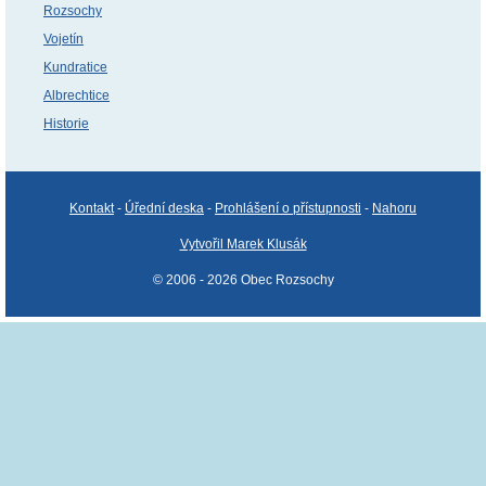
Rozsochy
Vojetín
Kundratice
Albrechtice
Historie
Kontakt
-
Úřední deska
-
Prohlášení o přístupnosti
-
Nahoru
Vytvořil Marek Klusák
© 2006 - 2026 Obec Rozsochy