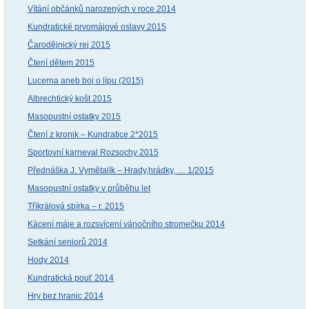
Vítání občánků narozených v roce 2014
Kundratické prvomájové oslavy 2015
Čarodějnický rej 2015
Čtení dětem 2015
Lucerna aneb boj o lípu (2015)
Albrechtický košt 2015
Masopustní ostatky 2015
Čtení z kronik – Kundratice 2*2015
Sportovní karneval Rozsochy 2015
Přednáška J. Vymětalík – Hrady,hrádky, … 1/2015
Masopustní ostatky v průběhu let
Tříkrálová sbírka – r. 2015
Kácení máje a rozsvícení vánočního stromečku 2014
Setkání seniorů 2014
Hody 2014
Kundratická pouť 2014
Hry bez hranic 2014