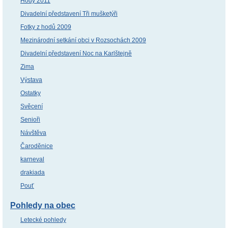
Hody 2011
Divadelní představení Tři mušketýři
Fotky z hodů 2009
Mezinárodní setkání obci v Rozsochách 2009
Divadelní představení Noc na Karlštejně
Zima
Výstava
Ostatky
Svěcení
Senioři
Návštěva
Čaroděnice
karneval
drakiada
Pouť
Pohledy na obec
Letecké pohledy