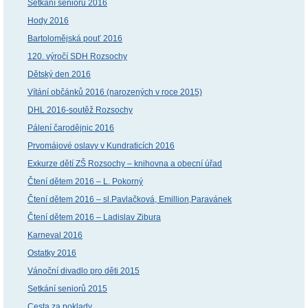
Setkání seniorů 2016
Hody 2016
Bartolomějská pouť 2016
120. výročí SDH Rozsochy
Dětský den 2016
Vítání občánků 2016 (narozených v roce 2015)
DHL 2016-soutěž Rozsochy
Pálení čarodějnic 2016
Prvomájové oslavy v Kundraticích 2016
Exkurze dětí ZŠ Rozsochy – knihovna a obecní úřad
Čtení dětem 2016 – L. Pokorný
Čtení dětem 2016 – sl.Pavlačková, Emillion,Paravánek
Čtení dětem 2016 – Ladislav Zibura
Karneval 2016
Ostatky 2016
Vánoční divadlo pro děti 2015
Setkání seniorů 2015
Cesta za poklady