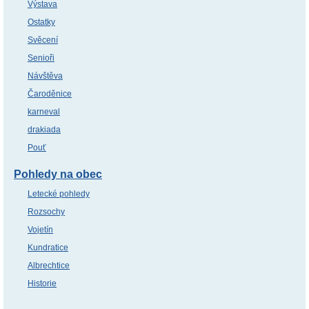
Výstava
Ostatky
Svěcení
Senioři
Návštěva
Čaroděnice
karneval
drakiada
Pouť
Pohledy na obec
Letecké pohledy
Rozsochy
Vojetín
Kundratice
Albrechtice
Historie