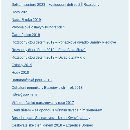
Setkání seniorů 2023 – vystoupení dětí ze ZŠ Rozsochy
Hody 2021
Nádraží roku 2019
Prvomájové oslavy v Kundraticích
Čarodějnice 2019
Rozsochy čtou dětem 2019 – Pohádkové divadlo Sandry Riedlové
Rozsochy čtou dětem 2019 – Erika Bezdíčková
Rozsochy čtou dětem 2019 – Divadlo Zlatý klíč
Ostatky 2019
Hody 2018
Bartolomějská pouť 2018
Odhalení pomníku v Blažejovicích – rok 2018
Dětský den 2018
Vítání občánků narozených v roce 2017
Čtení dětem – za oponou s místním divadelním souborem
Beseda s paní Sosnarovou – kniha Krvavé jahody
Cestovatelské čtení dětem 2018 – Expedice Borneo