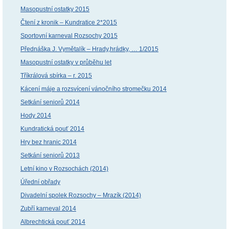
Masopustní ostatky 2015
Čtení z kronik – Kundratice 2*2015
Sportovní karneval Rozsochy 2015
Přednáška J. Vymětalík – Hrady,hrádky, … 1/2015
Masopustní ostatky v průběhu let
Tříkrálová sbírka – r. 2015
Kácení máje a rozsvícení vánočního stromečku 2014
Setkání seniorů 2014
Hody 2014
Kundratická pouť 2014
Hry bez hranic 2014
Setkání seniorů 2013
Letní kino v Rozsochách (2014)
Úřední obřady
Divadelní spolek Rozsochy – Mrazík (2014)
Zubří karneval 2014
Albrechtická pouť 2014