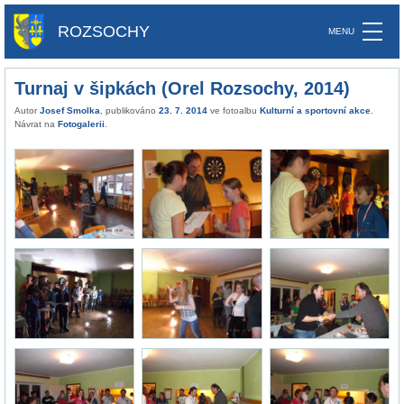
ROZSOCHY
Turnaj v šipkách (Orel Rozsochy, 2014)
Autor
Josef Smolka
, publikováno
23. 7. 2014
ve fotoalbu
Kulturní a sportovní akce
.
Návrat na
Fotogalerii
.