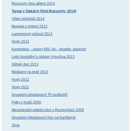
Rozsochy čtou dětem 2014
Turnaj v šipkách (Orel Rozsochy, 2014)
Vítání občánků 2014
Beseda o historii 2013
Lampionový průvod 2013
Hody 2013
Kundratice – oslavy 650. let – divadlo, slavnost
Letní dovádění s rádiem Vysočina 2013
Dětský den 2013
Maškarní na ledě 2013
Hody 2012
Hody 2011
Divadelní představení Tři mušketýři
Fotky z hodů 2009
Mezinárodní setkání obci v Rozsochách 2009
Divadelní představení Noc na Karlštejně
Zima