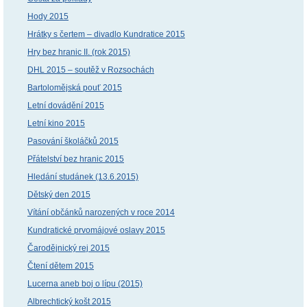
Hody 2015
Hrátky s čertem – divadlo Kundratice 2015
Hry bez hranic II. (rok 2015)
DHL 2015 – soutěž v Rozsochách
Bartolomějská pouť 2015
Letní dovádění 2015
Letní kino 2015
Pasování školáčků 2015
Přátelství bez hranic 2015
Hledání studánek (13.6.2015)
Dětský den 2015
Vítání občánků narozených v roce 2014
Kundratické prvomájové oslavy 2015
Čarodějnický rej 2015
Čtení dětem 2015
Lucerna aneb boj o lípu (2015)
Albrechtický košt 2015