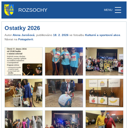
ROZSOCHY
Ostatky 2026
Autor
Alena Jarošová
, publikováno
18. 2. 2026
ve fotoalbu
Kulturní a sportovní akce
.
Návrat na
Fotogalerii
.