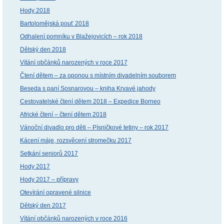
Hody 2018
Bartolomějská pouť 2018
Odhalení pomníku v Blažejovicích – rok 2018
Dětský den 2018
Vítání občánků narozených v roce 2017
Čtení dětem – za oponou s místním divadelním souborem
Beseda s paní Sosnarovou – kniha Krvavé jahody
Cestovatelské čtení dětem 2018 – Expedice Borneo
Africké čtení – čtení dětem 2018
Vánoční divadlo pro děti – Písničkové tetiny – rok 2017
Kácení máje, rozsvěcení stromečku 2017
Setkání seniorů 2017
Hody 2017
Hody 2017 – přípravy
Otevírání opravené silnice
Dětský den 2017
Vítání občánků narozených v roce 2016