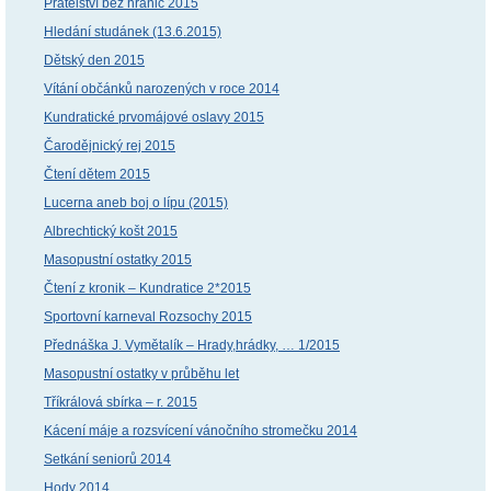
Přátelství bez hranic 2015
Hledání studánek (13.6.2015)
Dětský den 2015
Vítání občánků narozených v roce 2014
Kundratické prvomájové oslavy 2015
Čarodějnický rej 2015
Čtení dětem 2015
Lucerna aneb boj o lípu (2015)
Albrechtický košt 2015
Masopustní ostatky 2015
Čtení z kronik – Kundratice 2*2015
Sportovní karneval Rozsochy 2015
Přednáška J. Vymětalík – Hrady,hrádky, … 1/2015
Masopustní ostatky v průběhu let
Tříkrálová sbírka – r. 2015
Kácení máje a rozsvícení vánočního stromečku 2014
Setkání seniorů 2014
Hody 2014