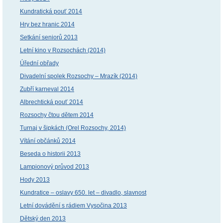
Kundratická pouť 2014
Hry bez hranic 2014
Setkání seniorů 2013
Letní kino v Rozsochách (2014)
Úřední obřady
Divadelní spolek Rozsochy – Mrazík (2014)
Zubří karneval 2014
Albrechtická pouť 2014
Rozsochy čtou dětem 2014
Turnaj v šipkách (Orel Rozsochy, 2014)
Vítání občánků 2014
Beseda o historii 2013
Lampionový průvod 2013
Hody 2013
Kundratice – oslavy 650. let – divadlo, slavnost
Letní dovádění s rádiem Vysočina 2013
Dětský den 2013