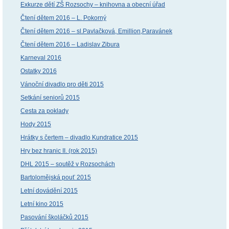
Exkurze dětí ZŠ Rozsochy – knihovna a obecní úřad
Čtení dětem 2016 – L. Pokorný
Čtení dětem 2016 – sl.Pavlačková, Emillion,Paravánek
Čtení dětem 2016 – Ladislav Zibura
Karneval 2016
Ostatky 2016
Vánoční divadlo pro děti 2015
Setkání seniorů 2015
Cesta za poklady
Hody 2015
Hrátky s čertem – divadlo Kundratice 2015
Hry bez hranic II. (rok 2015)
DHL 2015 – soutěž v Rozsochách
Bartolomějská pouť 2015
Letní dovádění 2015
Letní kino 2015
Pasování školáčků 2015